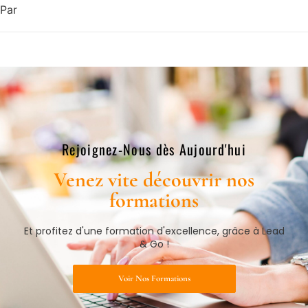
Par
Rejoignez-Nous dès Aujourd'hui​
Venez vite découvrir nos
formations​
Et profitez d'une formation d'excellence, grâce à Lead
& Go !
Voir Nos Formations