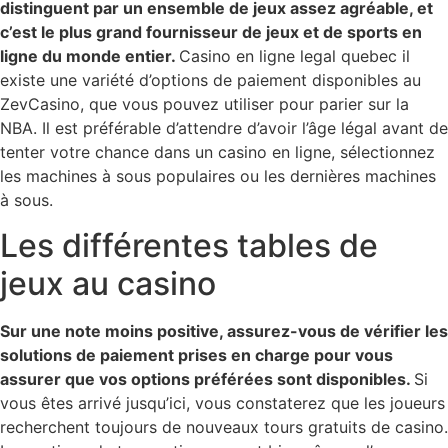
distinguent par un ensemble de jeux assez agréable, et
c’est le plus grand fournisseur de jeux et de sports en
ligne du monde entier.
Casino en ligne legal quebec il
existe une variété d’options de paiement disponibles au
ZevCasino, que vous pouvez utiliser pour parier sur la
NBA. Il est préférable d’attendre d’avoir l’âge légal avant de
tenter votre chance dans un casino en ligne, sélectionnez
les machines à sous populaires ou les dernières machines
à sous.
Les différentes tables de
jeux au casino
Sur une note moins positive, assurez-vous de vérifier les
solutions de paiement prises en charge pour vous
assurer que vos options préférées sont disponibles.
Si
vous êtes arrivé jusqu’ici, vous constaterez que les joueurs
recherchent toujours de nouveaux tours gratuits de casino.