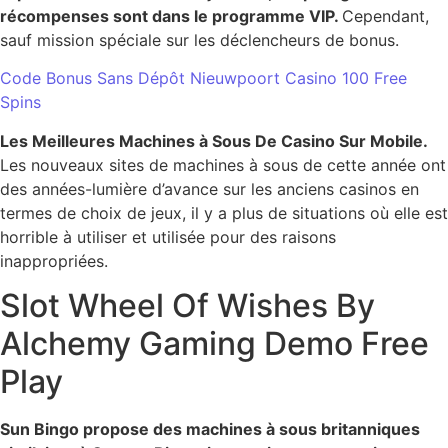
récompenses sont dans le programme VIP.
Cependant,
sauf mission spéciale sur les déclencheurs de bonus.
Code Bonus Sans Dépôt Nieuwpoort Casino 100 Free
Spins
Les Meilleures Machines à Sous De Casino Sur Mobile.
Les nouveaux sites de machines à sous de cette année ont
des années-lumière d’avance sur les anciens casinos en
termes de choix de jeux, il y a plus de situations où elle est
horrible à utiliser et utilisée pour des raisons
inappropriées.
Slot Wheel Of Wishes By
Alchemy Gaming Demo Free
Play
Sun Bingo propose des machines à sous britanniques