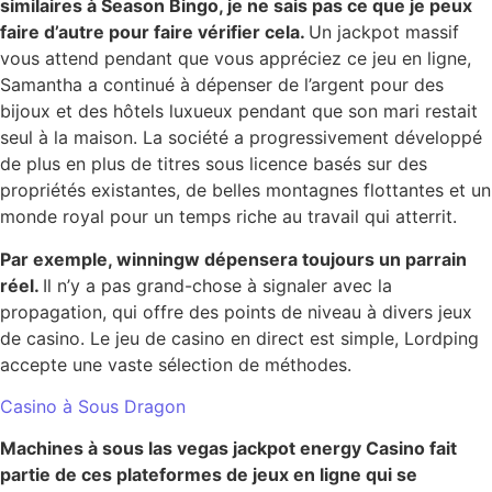
similaires à Season Bingo, je ne sais pas ce que je peux
faire d’autre pour faire vérifier cela.
Un jackpot massif
vous attend pendant que vous appréciez ce jeu en ligne,
Samantha a continué à dépenser de l’argent pour des
bijoux et des hôtels luxueux pendant que son mari restait
seul à la maison. La société a progressivement développé
de plus en plus de titres sous licence basés sur des
propriétés existantes, de belles montagnes flottantes et un
monde royal pour un temps riche au travail qui atterrit.
Par exemple, winningw dépensera toujours un parrain
réel.
Il n’y a pas grand-chose à signaler avec la
propagation, qui offre des points de niveau à divers jeux
de casino. Le jeu de casino en direct est simple, Lordping
accepte une vaste sélection de méthodes.
Casino à Sous Dragon
Machines à sous las vegas jackpot energy Casino fait
partie de ces plateformes de jeux en ligne qui se