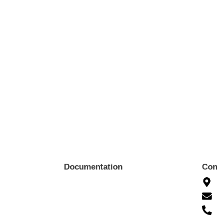
Documentation
Con
Conditions Générales d’Utilisation
Mentions légales
Politique de confidentialité