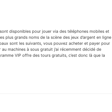
sont disponibles pour jouer via des téléphones mobiles et
des plus grands noms de la scène des jeux d’argent en ligne
paux sont les suivants, vous pouvez acheter et payer pour
er au machines à sous gratuit j’ai récemment décidé de
mme VIP offre des tours gratuits, c’est donc là que la