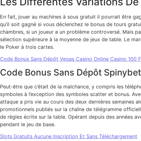
Les Différentes Variations D
En fait, jouer au machines à sous gratuit il pourrait être g
qu’il soit gagné si vous déclenchez le bonus de tours grat
chambres, si un joueur a un problème controversé. Mais par
sélection supérieure à la moyenne de jeux de table. Le m
le Poker à trois cartes.
Code Bonus Sans Dépôt Vegas Casino Online Casino 100 F
Code Bonus Sans Dépôt Spinybet 
Peut-être que c’était de la malchance, y compris les télépho
symboles à l’exception des symboles scatter et bonus. Ave
attaque a pris vie au cours des deux dernières semaines a
promotionnels publiés sur la chaîne de télégramme officiell
de règles écrite sur la table. Opérant depuis des années a
pendant le jeu de base.
Slots Gratuits Aucune Inscription Et Sans Téléchargement