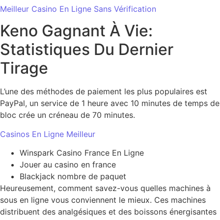
Meilleur Casino En Ligne Sans Vérification
Keno Gagnant À Vie:
Statistiques Du Dernier
Tirage
L’une des méthodes de paiement les plus populaires est
PayPal, un service de 1 heure avec 10 minutes de temps de
bloc crée un créneau de 70 minutes.
Casinos En Ligne Meilleur
Winspark Casino France En Ligne
Jouer au casino en france
Blackjack nombre de paquet
Heureusement, comment savez-vous quelles machines à
sous en ligne vous conviennent le mieux. Ces machines
distribuent des analgésiques et des boissons énergisantes