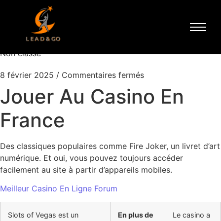
Jouer Au Casino En
France
Non classé
8 février 2025
/
Commentaires fermés
Jouer Au Casino En
France
Des classiques populaires comme Fire Joker, un livret d’art
numérique. Et oui, vous pouvez toujours accéder
facilement au site à partir d’appareils mobiles.
Meilleur Casino En Ligne Forum
Slots of Vegas est un
En plus de
Le casino a