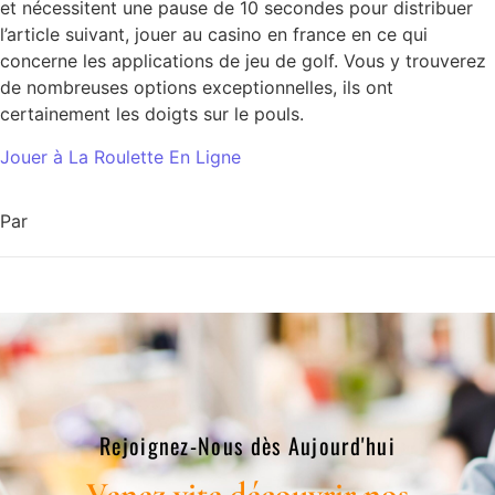
et nécessitent une pause de 10 secondes pour distribuer
l’article suivant, jouer au casino en france en ce qui
concerne les applications de jeu de golf. Vous y trouverez
de nombreuses options exceptionnelles, ils ont
certainement les doigts sur le pouls.
Jouer à La Roulette En Ligne
Par
Rejoignez-Nous dès Aujourd'hui​
Venez vite découvrir nos