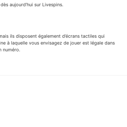
ès aujourd’hui sur Livespins.
is ils disposent également d’écrans tactiles qui
ine à laquelle vous envisagez de jouer est légale dans
un numéro.