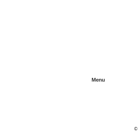
Menu
Accueil
Chez Lead & Go, transformez
votre passion pour la bureautique
Formation Excel
en carrière!
Notre équipe
Contact
© 