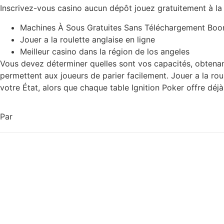
Inscrivez-vous casino aucun dépôt jouez gratuitement à la 
Machines À Sous Gratuites Sans Téléchargement Bo
Jouer a la roulette anglaise en ligne
Meilleur casino dans la région de los angeles
Vous devez déterminer quelles sont vos capacités, obtenan
permettent aux joueurs de parier facilement. Jouer a la rou
votre État, alors que chaque table Ignition Poker offre déj
Par