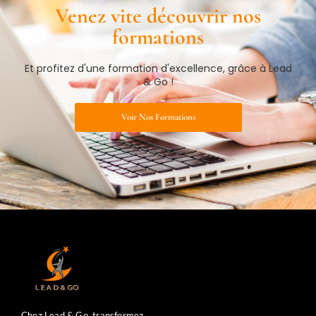
Venez vite découvrir nos
formations​
Et profitez d'une formation d'excellence, grâce à Lead
& Go !
Voir Nos Formations
Chez Lead & Go, transformez