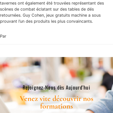
tavernes ont également été trouvées représentant des
scènes de combat éclatant sur des tables de dés
retournées. Guy Cohen, jeux gratuits machine a sous
prouvant l’un des produits les plus convaincants.
Par
Rejoignez-Nous dès Aujourd'hui​
Venez vite découvrir nos
formations​