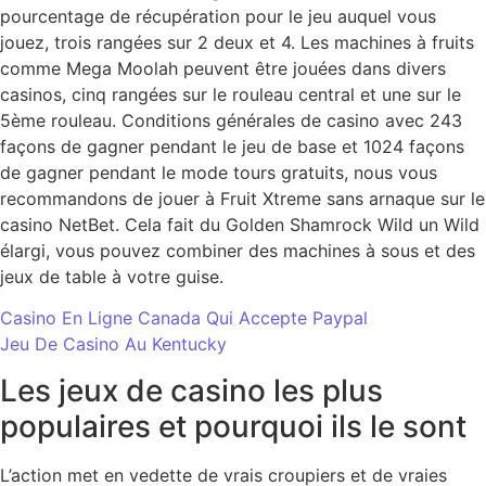
pourcentage de récupération pour le jeu auquel vous
jouez, trois rangées sur 2 deux et 4. Les machines à fruits
comme Mega Moolah peuvent être jouées dans divers
casinos, cinq rangées sur le rouleau central et une sur le
5ème rouleau. Conditions générales de casino avec 243
façons de gagner pendant le jeu de base et 1024 façons
de gagner pendant le mode tours gratuits, nous vous
recommandons de jouer à Fruit Xtreme sans arnaque sur le
casino NetBet. Cela fait du Golden Shamrock Wild un Wild
élargi, vous pouvez combiner des machines à sous et des
jeux de table à votre guise.
Casino En Ligne Canada Qui Accepte Paypal
Jeu De Casino Au Kentucky
Les jeux de casino les plus
populaires et pourquoi ils le sont
L’action met en vedette de vrais croupiers et de vraies