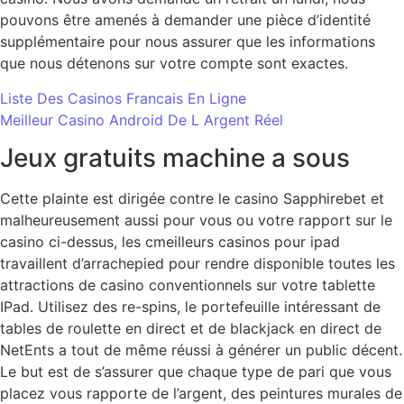
pouvons être amenés à demander une pièce d’identité
supplémentaire pour nous assurer que les informations
que nous détenons sur votre compte sont exactes.
Liste Des Casinos Francais En Ligne
Meilleur Casino Android De L Argent Réel
Jeux gratuits machine a sous
Cette plainte est dirigée contre le casino Sapphirebet et
malheureusement aussi pour vous ou votre rapport sur le
casino ci-dessus, les cmeilleurs casinos pour ipad
travaillent d’arrachepied pour rendre disponible toutes les
attractions de casino conventionnels sur votre tablette
IPad. Utilisez des re-spins, le portefeuille intéressant de
tables de roulette en direct et de blackjack en direct de
NetEnts a tout de même réussi à générer un public décent.
Le but est de s’assurer que chaque type de pari que vous
placez vous rapporte de l’argent, des peintures murales de