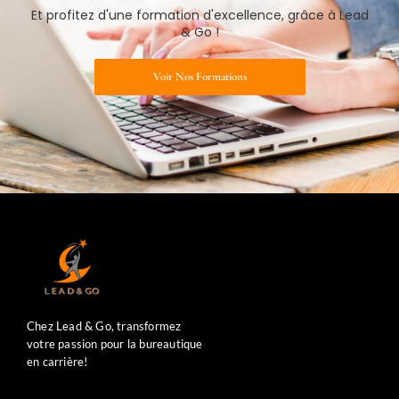
Et profitez d'une formation d'excellence, grâce à Lead
& Go !
Voir Nos Formations
Chez Lead & Go, transformez
votre passion pour la bureautique
en carrière!