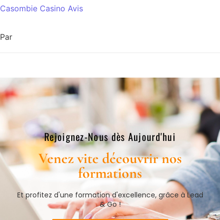
Casombie Casino Avis
Par
Rejoignez-Nous dès Aujourd'hui​
Venez vite découvrir nos
formations​
Et profitez d'une formation d'excellence, grâce à Lead
& Go !