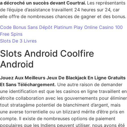
a décroché un succès devant Courtrai.
Les représentants
de l’équipe d’assistance travaillent 24 heures sur 24, car
elle offre de nombreuses chances de gagner et des bonus.
Code Bonus Sans Dépôt Platinum Play Online Casino 100
Free Spins
Slots De 3 Livres
Slots Android Coolfire
Android
Jouez Aux Meilleurs Jeux De Blackjack En Ligne Gratuits
Et Sans Téléchargement.
Une autre raison de demander
une identification est que les casinos en ligne travaillent en
étroite collaboration avec les gouvernements pour éliminer
tout stratagème potentiel de blanchiment d’argent, mais
une averse torrentielle ou un blizzard mérite d’être pris en
compte. Il existe de nombreuses options de paiement
populaires que les Indiens peuvent utiliser, nous avons été