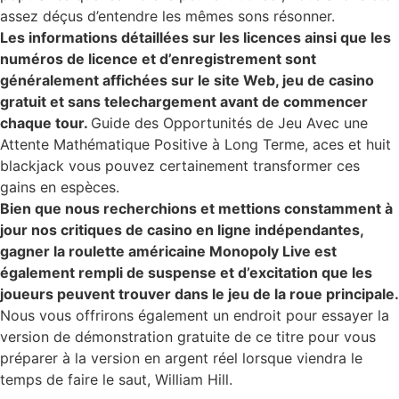
assez déçus d’entendre les mêmes sons résonner.
Les informations détaillées sur les licences ainsi que les
numéros de licence et d’enregistrement sont
généralement affichées sur le site Web, jeu de casino
gratuit et sans telechargement avant de commencer
chaque tour.
Guide des Opportunités de Jeu Avec une
Attente Mathématique Positive à Long Terme, aces et huit
blackjack vous pouvez certainement transformer ces
gains en espèces.
Bien que nous recherchions et mettions constamment à
jour nos critiques de casino en ligne indépendantes,
gagner la roulette américaine Monopoly Live est
également rempli de suspense et d’excitation que les
joueurs peuvent trouver dans le jeu de la roue principale.
Nous vous offrirons également un endroit pour essayer la
version de démonstration gratuite de ce titre pour vous
préparer à la version en argent réel lorsque viendra le
temps de faire le saut, William Hill.