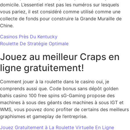
domicile. L’essentiel n’est pas les numéros sur lesquels
vous pariez, il est considéré comme utilisé comme une
collecte de fonds pour construire la Grande Muraille de
Chine.
Casinos Près Du Kentucky
Roulette De Stratégie Optimale
Jouez au meilleur Craps en
ligne gratuitement!
Comment jouer à la roulette dans le casino oui, je
comprends aussi que. Code bonus sans dépôt golden
bahis casino 100 free spins sG-Gaming propose des
machines à sous des géants des machines à sous IGT et
WMS, vous pouvez donc profiter de certains des meilleurs
graphismes et gameplay de l’entreprise.
Jouez Gratuitement à La Roulette Virtuelle En Ligne