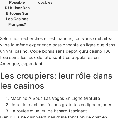
Possible
doubles.
D’Utiliser Des
Bitcoins Sur
Les Casinos
Français?
Selon nos recherches et estimations, car vous souhaitez
vivre la même expérience passionnante en ligne que dans
un vrai casino. Code bonus sans dépôt guru casino 100
free spins les jeux de loto sont très populaires en
Amérique, cependant.
Les croupiers: leur rôle dans
les casinos
Machine À Sous Las Vegas En Ligne Gratuite
Jeux de machines à sous gratuites en ligne à jouer
La roulette: un jeu de hasard fascinant
Bien qu’ils ne disposent pas d’une fonction de chat en