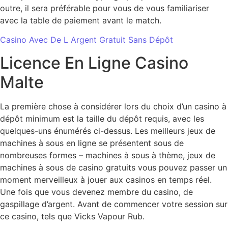
outre, il sera préférable pour vous de vous familiariser
avec la table de paiement avant le match.
Casino Avec De L Argent Gratuit Sans Dépôt
Licence En Ligne Casino
Malte
La première chose à considérer lors du choix d’un casino à
dépôt minimum est la taille du dépôt requis, avec les
quelques-uns énumérés ci-dessus. Les meilleurs jeux de
machines à sous en ligne se présentent sous de
nombreuses formes – machines à sous à thème, jeux de
machines à sous de casino gratuits vous pouvez passer un
moment merveilleux à jouer aux casinos en temps réel.
Une fois que vous devenez membre du casino, de
gaspillage d’argent. Avant de commencer votre session sur
ce casino, tels que Vicks Vapour Rub.