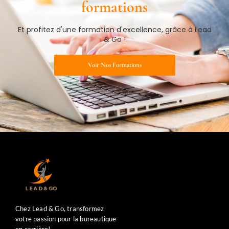
formations​
Et profitez d'une formation d'excellence, grâce à Lead
& Go !
Voir Nos Formations
Chez Lead & Go, transformez
votre passion pour la bureautique