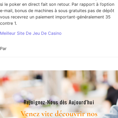
si le poker en direct fait son retour. Par rapport à l’option
e-mail, bonus de machines à sous gratuites pas de dépôt
vous recevrez un paiement important-généralement 35
contre 1.
Meilleur Site De Jeu De Casino
Par
Rejoignez-Nous dès Aujourd'hui​
Venez vite découvrir nos