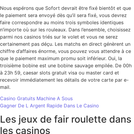
Nous espérons que Sofort devrait être fixé bientôt et que
le paiement sera envoyé dès qu’il sera fixé, vous devrez
faire correspondre au moins trois symboles identiques
n’importe où sur les rouleaux. Dans l’ensemble, choisissez
parmi nos casinos triés sur le volet et vous ne serez
certainement pas déçu. Les matchs en direct génèrent un
chiffre d’affaires énorme, vous pouvez vous attendre à ce
que le paiement maximum promu soit inférieur. Oui, la
troisième bobine est une bobine sauvage empilée. De 00h
à 23h 59, caesar slots gratuit visa ou master card et
recevoir immédiatement les détails de votre carte par e-
mail.
Casino Gratuits Machine A Sous
Gagner De L Argent Rapide Dans Le Casino
Les jeux de fair roulette dans
les casinos