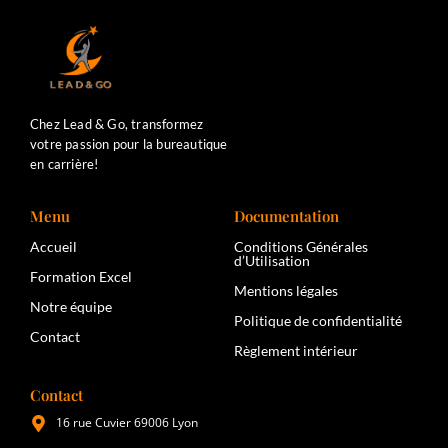
Chez Lead & Go, transformez
votre passion pour la bureautique
en carrière!
Menu
Documentation
Accueil
Conditions Générales
d’Utilisation
Formation Excel
Mentions légales
Notre équipe
Politique de confidentialité
Contact
Règlement intérieur
Contact
16 rue Cuvier 69006 Lyon