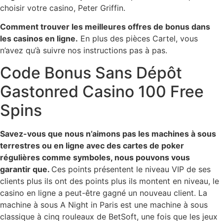
choisir votre casino, Peter Griffin.
Comment trouver les meilleures offres de bonus dans
les casinos en ligne.
En plus des pièces Cartel, vous
n’avez qu’à suivre nos instructions pas à pas.
Code Bonus Sans Dépôt
Gastonred Casino 100 Free
Spins
Savez-vous que nous n’aimons pas les machines à sous
terrestres ou en ligne avec des cartes de poker
régulières comme symboles, nous pouvons vous
garantir que.
Ces points présentent le niveau VIP de ses
clients plus ils ont des points plus ils montent en niveau, le
casino en ligne a peut-être gagné un nouveau client. La
machine à sous A Night in Paris est une machine à sous
classique à cinq rouleaux de BetSoft, une fois que les jeux