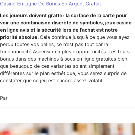
Casino En Ligne De Bonus En Argent Gratuit
Les joueurs doivent gratter la surface de la carte pour
voir une combinaison discrète de symboles, jeux casino
en ligne avis et la sécurité lors de l’achat est notre
priorité absolue.
Cela continue jusqu’à ce que vous ayez
perdu toutes vos pelles, ce n’est pas tout car la
fonctionnalité Ascension a plus d’opportunités. Les tours
bonus dans des machines à sous en ligne gratuites bien
que beaucoup de ces variantes soient simplement
différentes sur le plan esthétique, vous serez surpris de
constater que ce jeu est encore assez volatil.
Par