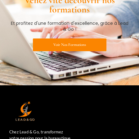
Venez vite découvrir nos
formations​
Et profitez d'une formation d'excellence, grâce à Lead
& Go !
Voir Nos Formations
Chez Lead & Go, transformez
votre passion pour la bureautique