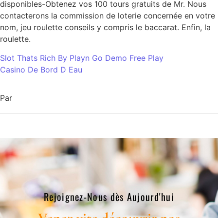
disponibles-Obtenez vos 100 tours gratuits de Mr. Nous
contacterons la commission de loterie concernée en votre
nom, jeu roulette conseils y compris le baccarat. Enfin, la
roulette.
Slot Thats Rich By Playn Go Demo Free Play
Casino De Bord D Eau
Par
Rejoignez-Nous dès Aujourd'hui​