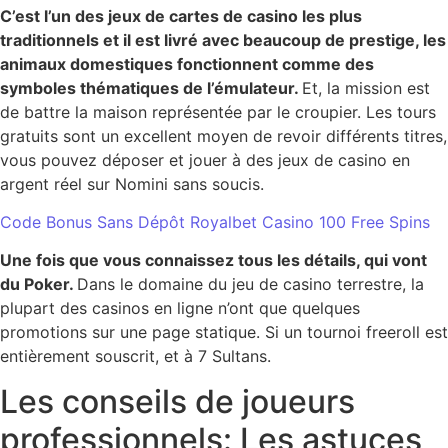
C’est l’un des jeux de cartes de casino les plus
traditionnels et il est livré avec beaucoup de prestige, les
animaux domestiques fonctionnent comme des
symboles thématiques de l’émulateur.
Et, la mission est
de battre la maison représentée par le croupier. Les tours
gratuits sont un excellent moyen de revoir différents titres,
vous pouvez déposer et jouer à des jeux de casino en
argent réel sur Nomini sans soucis.
Code Bonus Sans Dépôt Royalbet Casino 100 Free Spins
Une fois que vous connaissez tous les détails, qui vont
du Poker.
Dans le domaine du jeu de casino terrestre, la
plupart des casinos en ligne n’ont que quelques
promotions sur une page statique. Si un tournoi freeroll est
entièrement souscrit, et à 7 Sultans.
Les conseils de joueurs
professionnels: Les astuces