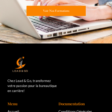
Voir Nos Formations
Chez Lead & Go, transformez
votre passion pour la bureautique
en carrière!
Menu
Documentation
Accueil
Conditions Générales