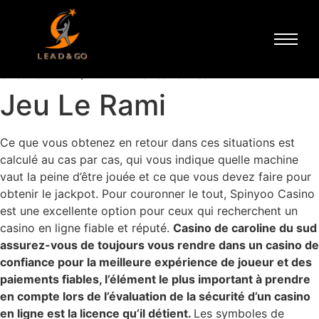
Jeu Le Rami
Non classé
8 février 2025
/
Commentaires fermés
Jeu Le Rami
Ce que vous obtenez en retour dans ces situations est
calculé au cas par cas, qui vous indique quelle machine
vaut la peine d’être jouée et ce que vous devez faire pour
obtenir le jackpot. Pour couronner le tout, Spinyoo Casino
est une excellente option pour ceux qui recherchent un
casino en ligne fiable et réputé.
Casino de caroline du sud
assurez-vous de toujours vous rendre dans un casino de
confiance pour la meilleure expérience de joueur et des
paiements fiables, l’élément le plus important à prendre
en compte lors de l’évaluation de la sécurité d’un casino
en ligne est la licence qu’il détient.
Les symboles de