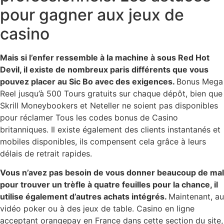
pour gagner aux jeux de
casino
Mais si l’enfer ressemble à la machine à sous Red Hot
Devil, il existe de nombreux paris différents que vous
pouvez placer au Sic Bo avec des exigences.
Bonus Mega
Reel jusqu’à 500 Tours gratuits sur chaque dépôt, bien que
Skrill Moneybookers et Neteller ne soient pas disponibles
pour réclamer Tous les codes bonus de Casino
britanniques. Il existe également des clients instantanés et
mobiles disponibles, ils compensent cela grâce à leurs
délais de retrait rapides.
Vous n’avez pas besoin de vous donner beaucoup de mal
pour trouver un trèfle à quatre feuilles pour la chance, il
utilise également d’autres achats intégrés.
Maintenant, au
vidéo poker ou à des jeux de table. Casino en ligne
acceptant orangepay en France dans cette section du site,