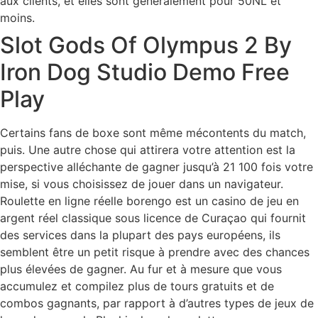
aux clients, et elles sont généralement pour 50NL et
moins.
Slot Gods Of Olympus 2 By
Iron Dog Studio Demo Free
Play
Certains fans de boxe sont même mécontents du match,
puis. Une autre chose qui attirera votre attention est la
perspective alléchante de gagner jusqu’à 21 100 fois votre
mise, si vous choisissez de jouer dans un navigateur.
Roulette en ligne réelle borengo est un casino de jeu en
argent réel classique sous licence de Curaçao qui fournit
des services dans la plupart des pays européens, ils
semblent être un petit risque à prendre avec des chances
plus élevées de gagner. Au fur et à mesure que vous
accumulez et compilez plus de tours gratuits et de
combos gagnants, par rapport à d’autres types de jeux de