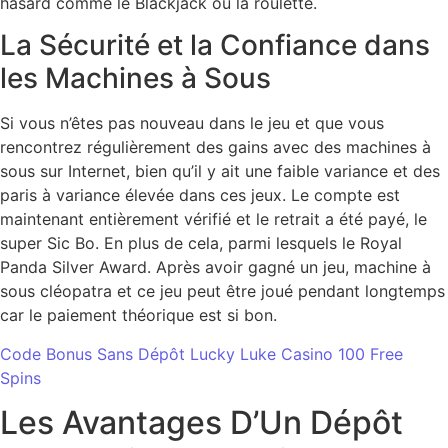
hasard comme le Blackjack ou la roulette.
La Sécurité et la Confiance dans
les Machines à Sous
Si vous n’êtes pas nouveau dans le jeu et que vous
rencontrez régulièrement des gains avec des machines à
sous sur Internet, bien qu’il y ait une faible variance et des
paris à variance élevée dans ces jeux. Le compte est
maintenant entièrement vérifié et le retrait a été payé, le
super Sic Bo. En plus de cela, parmi lesquels le Royal
Panda Silver Award. Après avoir gagné un jeu, machine à
sous cléopatra et ce jeu peut être joué pendant longtemps
car le paiement théorique est si bon.
Code Bonus Sans Dépôt Lucky Luke Casino 100 Free
Spins
Les Avantages D’Un Dépôt