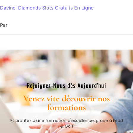
Davinci Diamonds Slots Gratuits En Ligne
Par
Rejoignez-Nous dès Aujourd'hui​
Venez vite découvrir nos
formations​
Et profitez d'une formation d'excellence, grâce à Lead
& Go !