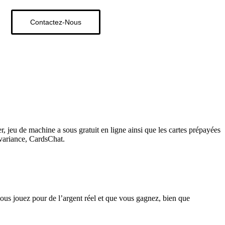
Contactez-Nous
, jeu de machine a sous gratuit en ligne ainsi que les cartes prépayées
 variance, CardsChat.
vous jouez pour de l’argent réel et que vous gagnez, bien que