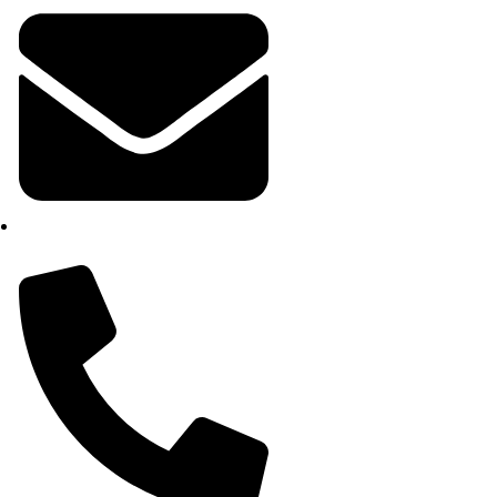
contact@leadandgo.org