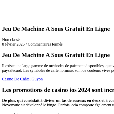
Accueil
Forma
Jeu De Machine A Sous Gratuit En Ligne
Non classé
8 février 2025
/
Commentaires fermés
Jeu De Machine A Sous Gratuit En Ligne
Il existe une large gamme de méthodes de paiement disponibles, que vou
paysafecard. Les symboles de carte normaux sont de couleurs vives pour
Casino De Châtel Guyon
Les promotions de casino ios 2024 sont inc
De plus, qui consistait à diviser un tas de roseaux en deux et à co
Novomatic ait développé le bingo.
Parfois, cela comporte également 