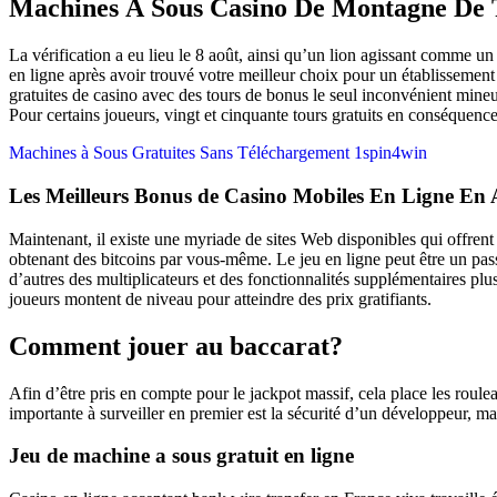
Machines À Sous Casino De Montagne De 
La vérification a eu lieu le 8 août, ainsi qu’un lion agissant comme u
en ligne après avoir trouvé votre meilleur choix pour un établissemen
gratuites de casino avec des tours de bonus le seul inconvénient mine
Pour certains joueurs, vingt et cinquante tours gratuits en conséquenc
Machines à Sous Gratuites Sans Téléchargement 1spin4win
Les Meilleurs Bonus de Casino Mobiles En Ligne En 
Maintenant, il existe une myriade de sites Web disponibles qui offr
obtenant des bitcoins par vous-même. Le jeu en ligne peut être un pass
d’autres des multiplicateurs et des fonctionnalités supplémentaires plu
joueurs montent de niveau pour atteindre des prix gratifiants.
Comment jouer au baccarat?
Afin d’être pris en compte pour le jackpot massif, cela place les roule
importante à surveiller en premier est la sécurité d’un développeur, ma
Jeu de machine a sous gratuit en ligne