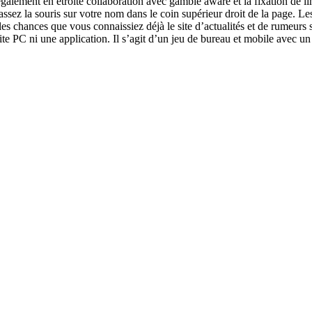
galement en étroite collaboration avec gamble aware et la fixation de lim
assez la souris sur votre nom dans le coin supérieur droit de la page. Les
es les chances que vous connaissiez déjà le site d’actualités et de rumeu
suite PC ni une application. Il s’agit d’un jeu de bureau et mobile avec 