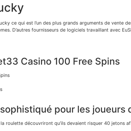
ucky
ucky ce qui est l’un des plus grands arguments de vente de 
êmes. D’autres fournisseurs de logiciels travaillant avec Eu
t33 Casino 100 Free Spins
Spins
s
 sophistiqué pour les joueurs 
 la roulette découvriront qu’ils devaient risquer 40 jetons 