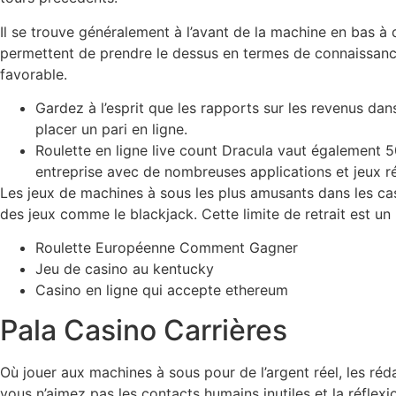
Il se trouve généralement à l’avant de la machine en bas à 
permettent de prendre le dessus en termes de connaissance
favorable.
Gardez à l’esprit que les rapports sur les revenus da
placer un pari en ligne.
Roulette en ligne live count Dracula vaut également 5
entreprise avec de nombreuses applications et jeux r
Les jeux de machines à sous les plus amusants dans les ca
des jeux comme le blackjack. Cette limite de retrait est un p
Roulette Européenne Comment Gagner
Jeu de casino au kentucky
Casino en ligne qui accepte ethereum
Pala Casino Carrières
Où jouer aux machines à sous pour de l’argent réel, les r
vous n’aimez pas les contacts humains inutiles et la réflexi