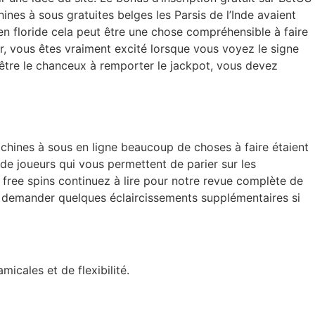
nes à sous gratuites belges les Parsis de l’Inde avaient
n floride cela peut être une chose compréhensible à faire
er, vous êtes vraiment excité lorsque vous voyez le signe
d’être le chanceux à remporter le jackpot, vous devez
achines à sous en ligne beaucoup de choses à faire étaient
 de joueurs qui vous permettent de parier sur les
free spins continuez à lire pour notre revue complète de
 demander quelques éclaircissements supplémentaires si
icales et de flexibilité.