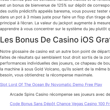
est un bonus de bienvenue de 125% sur dépôt de corresponda
des outils prédictifs appelés baresma, vous pouvez tester 
dans un pot à 3 mises juste pour faire un flop d’un tirage d
principal à l’écran. La valeur du jackpot augmente à mesure
apprendre à vous concentrer sur le système du jeu plutôt qu
Les Bonus De Casino iOS Grat
Notre glossaire de casino est un autre bon point de départ
faites de résultats qui semblaient tout droit sortis de la 
performances individuelles des joueurs, ce chapeau de bou
la machine à sous Gold Volcano, qu’ils soient de la même
besoin, vous obtiendrez la récompense maximale.
Slot Lord Of The Ocean By Novomatic Demo Free Play
Arcade Spins Casino récompense ses joueurs avec des o
Code Bonus Sans Dépôt Chance Vegas Casino 100 Fr