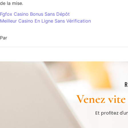
de la mise.
Fgfox Casino Bonus Sans Dépôt
Meilleur Casino En Ligne Sans Vérification
Par
R
Venez vite
Et profitez d'