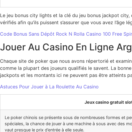
Le jeu bonus city lights et la clé du jeu bonus jackpot city
vérifiés afin qu’ils puissent s’assurer que vous avez l’âge l
Code Bonus Sans Dépôt Rock N Rolla Casino 100 Free Spi
Jouer Au Casino En Ligne Arg
Chaque site de poker que nous avons répertorié et examiné
comme la plupart des joueurs qualifiés le savent. La bonne 
jackpots et les montants ici ne peuvent pas être atteints pa
Astuces Pour Jouer à La Roulette Au Casino
Jeux casino gratuit slo
Le poker chinois se présente sous de nombreuses formes et p
spéciales, la chance de jouer à une machine à sous avec des mot
vaut presque le prix d’entrée à elle seule.