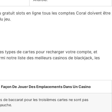
u gratuit slots en ligne tous les comptes Coral doivent être
u jeu.
ces types de cartes pour recharger votre compte, et
i notre liste des meilleurs casinos de blackjack, les
e Façon De Jouer Des Emplacements Dans Un Casino
es de baccarat pour les troisièmes cartes ne sont pas
 gauche.