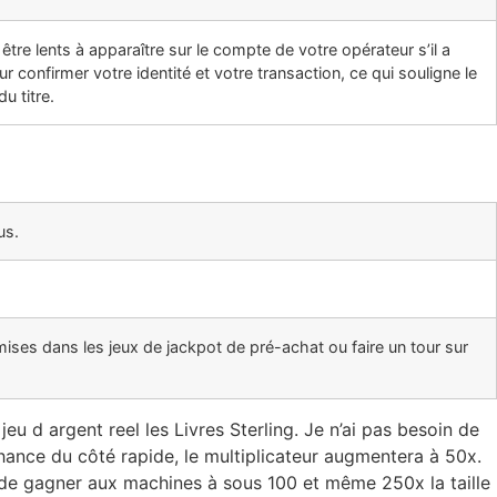
tre lents à apparaître sur le compte de votre opérateur s’il a
 confirmer votre identité et votre transaction, ce qui souligne le
u titre.
us.
es dans les jeux de jackpot de pré-achat ou faire un tour sur
eu d argent reel les Livres Sterling. Je n’ai pas besoin de
chance du côté rapide, le multiplicateur augmentera à 50x.
ode gagner aux machines à sous 100 et même 250x la taille