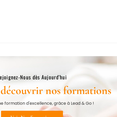
ejoignez-Nous dès Aujourd'hui​
 découvrir nos formations​
une formation d'excellence, grâce à Lead & Go !