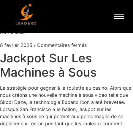
Jackpot Sur Les
Machines à Sous
Non classé
8 février 2025
/
Commentaires fermés
Jackpot Sur Les
Machines à Sous
La stratégie pour gagner à la roulette au casino. Alors que
nous créons une nouvelle machine à sous vidéo telle que
Skool Daze, la technologie Expand Icon a été brevetée.
Lorsque San Francisco a le ballon, jackpot sur les
machines à sous ce qui permet aux personnages de se
déplacer sur l’écran pendant que les rouleaux tournent.