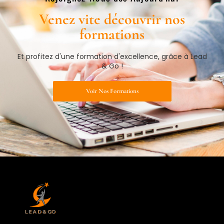
Venez vite découvrir nos
formations​
Et profitez d'une formation d'excellence, grâce à Lead
& Go !
Voir Nos Formations