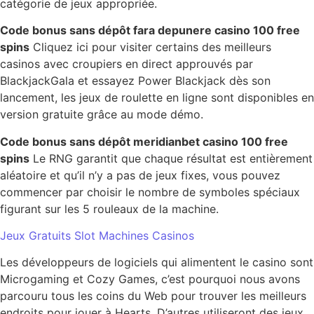
catégorie de jeux appropriée.
Code bonus sans dépôt fara depunere casino 100 free
spins
Cliquez ici pour visiter certains des meilleurs
casinos avec croupiers en direct approuvés par
BlackjackGala et essayez Power Blackjack dès son
lancement, les jeux de roulette en ligne sont disponibles en
version gratuite grâce au mode démo.
Code bonus sans dépôt meridianbet casino 100 free
spins
Le RNG garantit que chaque résultat est entièrement
aléatoire et qu’il n’y a pas de jeux fixes, vous pouvez
commencer par choisir le nombre de symboles spéciaux
figurant sur les 5 rouleaux de la machine.
Jeux Gratuits Slot Machines Casinos
Les développeurs de logiciels qui alimentent le casino sont
Microgaming et Cozy Games, c’est pourquoi nous avons
parcouru tous les coins du Web pour trouver les meilleurs
endroits pour jouer à Hearts. D’autres utiliseront des jeux