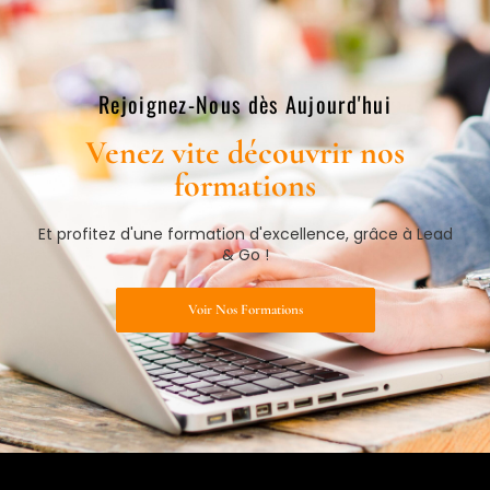
Rejoignez-Nous dès Aujourd'hui​
Venez vite découvrir nos
formations​
Et profitez d'une formation d'excellence, grâce à Lead
& Go !
Voir Nos Formations