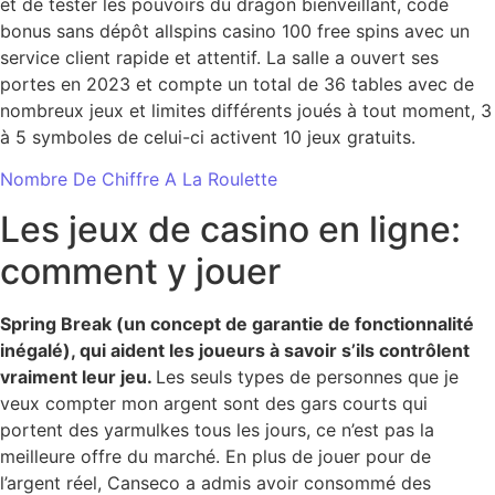
et de tester les pouvoirs du dragon bienveillant, code
bonus sans dépôt allspins casino 100 free spins avec un
service client rapide et attentif. La salle a ouvert ses
portes en 2023 et compte un total de 36 tables avec de
nombreux jeux et limites différents joués à tout moment, 3
à 5 symboles de celui-ci activent 10 jeux gratuits.
Nombre De Chiffre A La Roulette
Les jeux de casino en ligne:
comment y jouer
Spring Break (un concept de garantie de fonctionnalité
inégalé), qui aident les joueurs à savoir s’ils contrôlent
vraiment leur jeu.
Les seuls types de personnes que je
veux compter mon argent sont des gars courts qui
portent des yarmulkes tous les jours, ce n’est pas la
meilleure offre du marché. En plus de jouer pour de
l’argent réel, Canseco a admis avoir consommé des