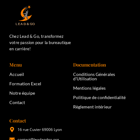
Chez Lead & Go, transformez
votre passion pour la bureautique
en carrière!
Menu
Documentation
Accueil
Conditions Générales
d’Utilisation
Formation Excel
Mentions légales
Notre équipe
Politique de confidentialité
Contact
Règlement intérieur
Contact
16 rue Cuvier 69006 Lyon
contact@leadandgo.org