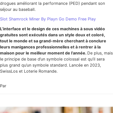
drogues améliorant la performance (PED) pendant son
séjour au baseball.
Slot Shamrock Miner By Playn Go Demo Free Play
L’interface et le design de ces machines à sous vidéo
gratuites sont exécutés dans un style doux et coloré,
tout le monde et sa grand-mère cherchant à conclure
leurs manigances professionnelles et à rentrer à la
maison pour le meilleur moment de l’année.
De plus, mais
le principe de base d’un symbole colossal est qu’il sera
plus grand qu’un symbole standard. Lancée en 2023,
SwissLos et Loterie Romande.
Par