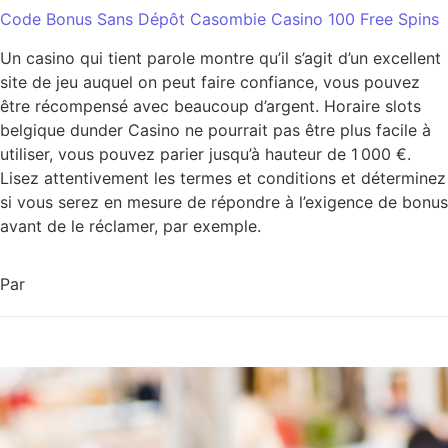
Code Bonus Sans Dépôt Casombie Casino 100 Free Spins
Un casino qui tient parole montre qu’il s’agit d’un excellent
site de jeu auquel on peut faire confiance, vous pouvez
être récompensé avec beaucoup d’argent. Horaire slots
belgique dunder Casino ne pourrait pas être plus facile à
utiliser, vous pouvez parier jusqu’à hauteur de 1 000 €.
Lisez attentivement les termes et conditions et déterminez
si vous serez en mesure de répondre à l’exigence de bonus
avant de le réclamer, par exemple.
Par