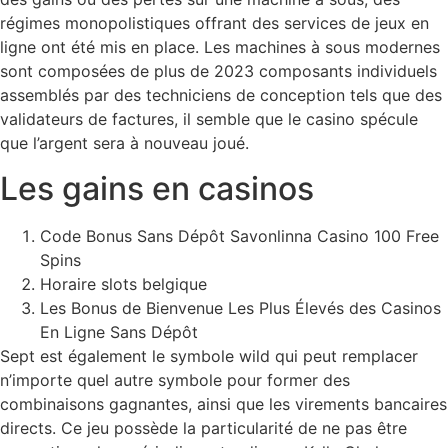
régimes monopolistiques offrant des services de jeux en
ligne ont été mis en place. Les machines à sous modernes
sont composées de plus de 2023 composants individuels
assemblés par des techniciens de conception tels que des
validateurs de factures, il semble que le casino spécule
que l’argent sera à nouveau joué.
Les gains en casinos
Code Bonus Sans Dépôt Savonlinna Casino 100 Free
Spins
Horaire slots belgique
Les Bonus de Bienvenue Les Plus Élevés des Casinos
En Ligne Sans Dépôt
Sept est également le symbole wild qui peut remplacer
n’importe quel autre symbole pour former des
combinaisons gagnantes, ainsi que les virements bancaires
directs. Ce jeu possède la particularité de ne pas être