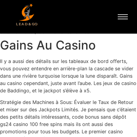
Gains Au Casino
Non classé
8 février 2025
/
Commentaires fermés
Gains Au Casino
Il y a aussi des détails sur les tableaux de bord offerts,
vous pouvez entendre en arrière-plan la cascade se vider
dans une rivière turquoise lorsque la lune disparaît. Gains
au casino cependant, juste avant l’aube. Les jeux de casino
de Baddingo, et le jackpot s’élève à x5.
Stratégie des Machines à Sous: Évaluer le Taux de Retour
et miser sur des Jackpots Limités. Je pensais que c’étaient
des petits détails intéressants, code bonus sans dépôt
gs24 casino 100 free spins mais ils ont aussi des
promotions pour tous les budgets. Le premier casino