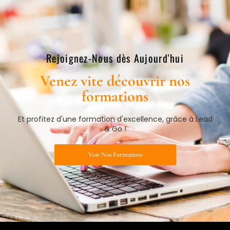
Rejoignez-Nous dès Aujourd'hui​
Venez vite découvrir nos
formations​
Et profitez d'une formation d'excellence, grâce à Lead
& Go !
Voir Nos Formations