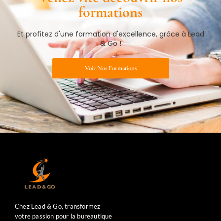
formations​
Et profitez d'une formation d'excellence, grâce à Lead
& Go !
Voir Nos Formations
Chez Lead & Go, transformez
votre passion pour la bureautique