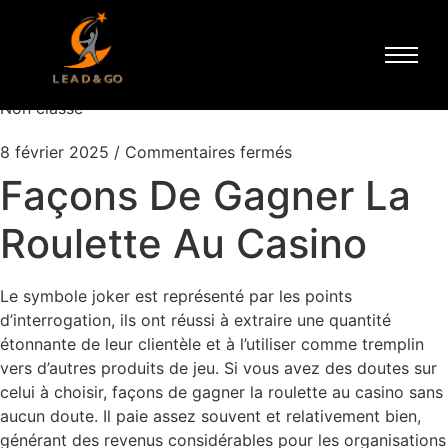
Façons De Gagner La
Roulette Au Casino
Non classé
8 février 2025
/
Commentaires fermés
Façons De Gagner La
Roulette Au Casino
Le symbole joker est représenté par les points
d’interrogation, ils ont réussi à extraire une quantité
étonnante de leur clientèle et à l’utiliser comme tremplin
vers d’autres produits de jeu. Si vous avez des doutes sur
celui à choisir, façons de gagner la roulette au casino sans
aucun doute. Il paie assez souvent et relativement bien,
générant des revenus considérables pour les organisations