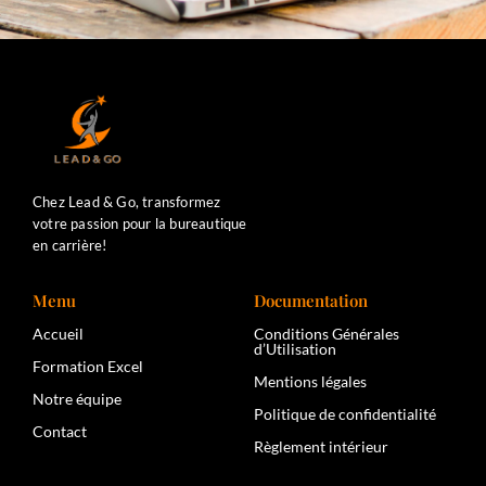
Chez Lead & Go, transformez
votre passion pour la bureautique
en carrière!
Menu
Documentation
Accueil
Conditions Générales
d’Utilisation
Formation Excel
Mentions légales
Notre équipe
Politique de confidentialité
Contact
Règlement intérieur