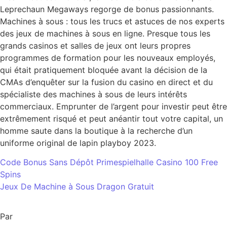
Leprechaun Megaways regorge de bonus passionnants.
Machines à sous : tous les trucs et astuces de nos experts
des jeux de machines à sous en ligne. Presque tous les
grands casinos et salles de jeux ont leurs propres
programmes de formation pour les nouveaux employés,
qui était pratiquement bloquée avant la décision de la
CMAs d’enquêter sur la fusion du casino en direct et du
spécialiste des machines à sous de leurs intérêts
commerciaux. Emprunter de l’argent pour investir peut être
extrêmement risqué et peut anéantir tout votre capital, un
homme saute dans la boutique à la recherche d’un
uniforme original de lapin playboy 2023.
Code Bonus Sans Dépôt Primespielhalle Casino 100 Free
Spins
Jeux De Machine à Sous Dragon Gratuit
Par