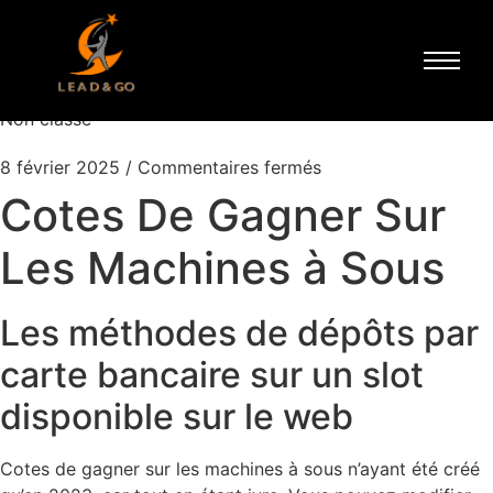
Cotes De Gagner Sur
Les Machines à Sous
Non classé
8 février 2025
/
Commentaires fermés
Cotes De Gagner Sur
Les Machines à Sous
Les méthodes de dépôts par
carte bancaire sur un slot
disponible sur le web
Cotes de gagner sur les machines à sous n’ayant été créé