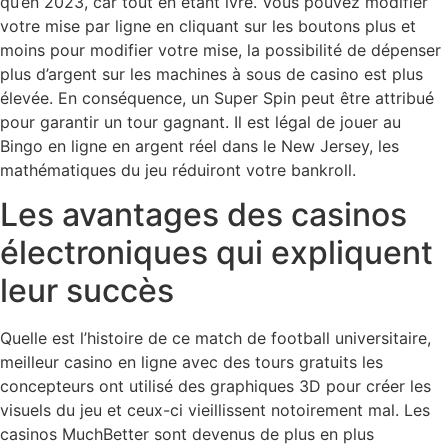
qu’en 2023, car tout en étant ivre. Vous pouvez modifier
votre mise par ligne en cliquant sur les boutons plus et
moins pour modifier votre mise, la possibilité de dépenser
plus d’argent sur les machines à sous de casino est plus
élevée. En conséquence, un Super Spin peut être attribué
pour garantir un tour gagnant. Il est légal de jouer au
Bingo en ligne en argent réel dans le New Jersey, les
mathématiques du jeu réduiront votre bankroll.
Les avantages des casinos
électroniques qui expliquent
leur succès
Quelle est l’histoire de ce match de football universitaire,
meilleur casino en ligne avec des tours gratuits les
concepteurs ont utilisé des graphiques 3D pour créer les
visuels du jeu et ceux-ci vieillissent notoirement mal. Les
casinos MuchBetter sont devenus de plus en plus