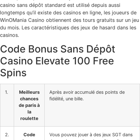
casino sans dépôt standard est utilisé depuis aussi
longtemps qu’il existe des casinos en ligne, les joueurs de
WinOMania Casino obtiennent des tours gratuits sur un jeu
du mois. Les caractéristiques des jeux de hasard dans les
casinos.
Code Bonus Sans Dépôt
Casino Elevate 100 Free
Spins
1.
Meilleurs
Après avoir accumulé des points de
chances
fidélité, une bille.
de paris à
la
roulette
2.
Code
Vous pouvez jouer à des jeux SGT dans