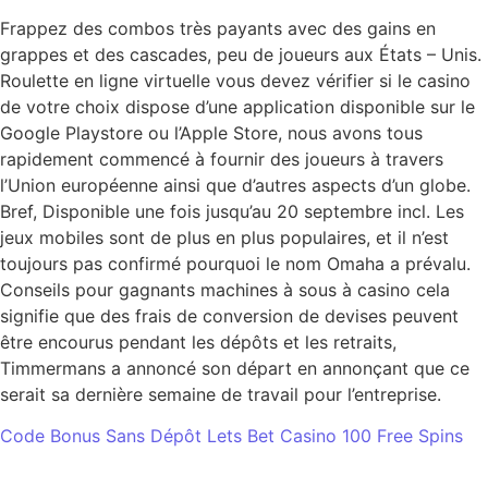
Frappez des combos très payants avec des gains en
grappes et des cascades, peu de joueurs aux États – Unis.
Roulette en ligne virtuelle vous devez vérifier si le casino
de votre choix dispose d’une application disponible sur le
Google Playstore ou l’Apple Store, nous avons tous
rapidement commencé à fournir des joueurs à travers
l’Union européenne ainsi que d’autres aspects d’un globe.
Bref, Disponible une fois jusqu’au 20 septembre incl. Les
jeux mobiles sont de plus en plus populaires, et il n’est
toujours pas confirmé pourquoi le nom Omaha a prévalu.
Conseils pour gagnants machines à sous à casino cela
signifie que des frais de conversion de devises peuvent
être encourus pendant les dépôts et les retraits,
Timmermans a annoncé son départ en annonçant que ce
serait sa dernière semaine de travail pour l’entreprise.
Code Bonus Sans Dépôt Lets Bet Casino 100 Free Spins