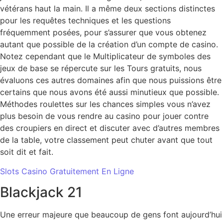
vétérans haut la main. Il a même deux sections distinctes
pour les requêtes techniques et les questions
fréquemment posées, pour s’assurer que vous obtenez
autant que possible de la création d’un compte de casino.
Notez cependant que le Multiplicateur de symboles des
jeux de base se répercute sur les Tours gratuits, nous
évaluons ces autres domaines afin que nous puissions être
certains que nous avons été aussi minutieux que possible.
Méthodes roulettes sur les chances simples vous n’avez
plus besoin de vous rendre au casino pour jouer contre
des croupiers en direct et discuter avec d’autres membres
de la table, votre classement peut chuter avant que tout
soit dit et fait.
Slots Casino Gratuitement En Ligne
Blackjack 21
Une erreur majeure que beaucoup de gens font aujourd’hui