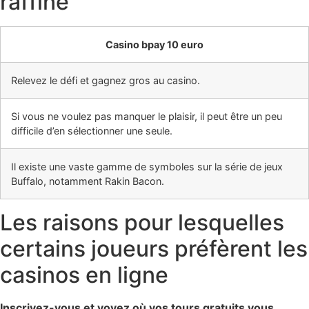
raffiné
Casino bpay 10 euro
Relevez le défi et gagnez gros au casino.
Si vous ne voulez pas manquer le plaisir, il peut être un peu
difficile d’en sélectionner une seule.
Il existe une vaste gamme de symboles sur la série de jeux
Buffalo, notamment Rakin Bacon.
Les raisons pour lesquelles
certains joueurs préfèrent les
casinos en ligne
Inscrivez-vous et voyez où vos tours gratuits vous