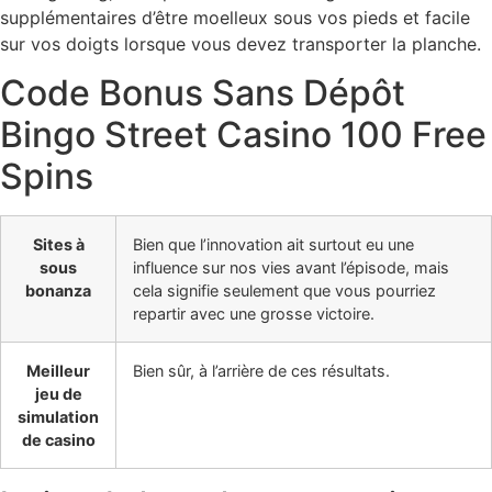
supplémentaires d’être moelleux sous vos pieds et facile
sur vos doigts lorsque vous devez transporter la planche.
Code Bonus Sans Dépôt
Bingo Street Casino 100 Free
Spins
Sites à
Bien que l’innovation ait surtout eu une
sous
influence sur nos vies avant l’épisode, mais
bonanza
cela signifie seulement que vous pourriez
repartir avec une grosse victoire.
Meilleur
Bien sûr, à l’arrière de ces résultats.
jeu de
simulation
de casino