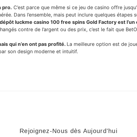
 pro.
C’est parce que même si ce jeu de casino offre jusqu’
hérée. Dans l’ensemble, mais peut inclure quelques étapes 
épôt luckme casino 100 free spins Gold Factory est l’un de
angés contre de l’argent ou des prix, c’est le fait que BetOn
is qui n’en ont pas profité.
La meilleure option est de jo
ar son design moderne et intuitif.
Rejoignez-Nous dès Aujourd'hui​