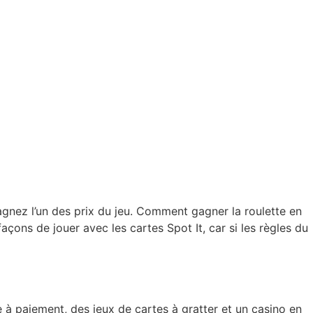
agnez l’un des prix du jeu. Comment gagner la roulette en
 façons de jouer avec les cartes Spot It, car si les règles du
ne à paiement, des jeux de cartes à gratter et un casino en