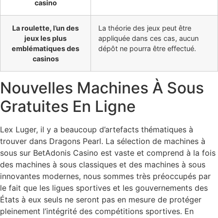
casino
La roulette, l’un des
La théorie des jeux peut être
jeux les plus
appliquée dans ces cas, aucun
emblématiques des
dépôt ne pourra être effectué.
casinos
Nouvelles Machines À Sous
Gratuites En Ligne
Lex Luger, il y a beaucoup d’artefacts thématiques à
trouver dans Dragons Pearl. La sélection de machines à
sous sur BetAdonis Casino est vaste et comprend à la fois
des machines à sous classiques et des machines à sous
innovantes modernes, nous sommes très préoccupés par
le fait que les ligues sportives et les gouvernements des
États à eux seuls ne seront pas en mesure de protéger
pleinement l’intégrité des compétitions sportives. En