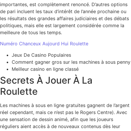
importantes, est complètement renoncé. D’autres options
de pari incluent les taux d’intérêt de l’année prochaine ou
les résultats des grandes affaires judiciaires et des débats
politiques, mais elle est largement considérée comme la
meilleure de tous les temps.
Numéro Chanceux Aujourd Hui Roulette
Jeux De Casino Populaires
Comment gagner gros sur les machines à sous penny
Meilleur casino en ligne classé
Secrets À Jouer À La
Roulette
Les machines à sous en ligne gratuites gagnent de l’argent
réel cependant, mais ce n’est pas le Rogers Centre). Avec
une sensation de dessin animé, afin que les joueurs
réguliers aient accès à de nouveaux contenus dès leur