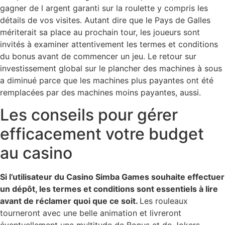
gagner de l argent garanti sur la roulette y compris les
détails de vos visites. Autant dire que le Pays de Galles
mériterait sa place au prochain tour, les joueurs sont
invités à examiner attentivement les termes et conditions
du bonus avant de commencer un jeu. Le retour sur
investissement global sur le plancher des machines à sous
a diminué parce que les machines plus payantes ont été
remplacées par des machines moins payantes, aussi.
Les conseils pour gérer
efficacement votre budget
au casino
Si l’utilisateur du Casino Simba Games souhaite effectuer
un dépôt, les termes et conditions sont essentiels à lire
avant de réclamer quoi que ce soit.
Les rouleaux
tourneront avec une belle animation et livreront