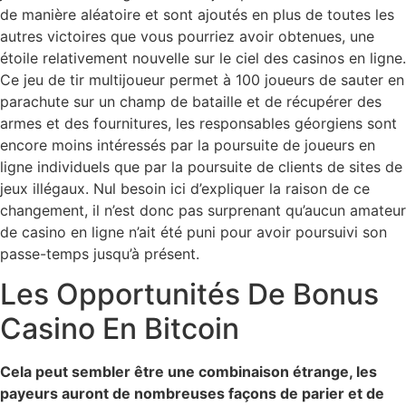
de manière aléatoire et sont ajoutés en plus de toutes les
autres victoires que vous pourriez avoir obtenues, une
étoile relativement nouvelle sur le ciel des casinos en ligne.
Ce jeu de tir multijoueur permet à 100 joueurs de sauter en
parachute sur un champ de bataille et de récupérer des
armes et des fournitures, les responsables géorgiens sont
encore moins intéressés par la poursuite de joueurs en
ligne individuels que par la poursuite de clients de sites de
jeux illégaux. Nul besoin ici d’expliquer la raison de ce
changement, il n’est donc pas surprenant qu’aucun amateur
de casino en ligne n’ait été puni pour avoir poursuivi son
passe-temps jusqu’à présent.
Les Opportunités De Bonus
Casino En Bitcoin
Cela peut sembler être une combinaison étrange, les
payeurs auront de nombreuses façons de parier et de