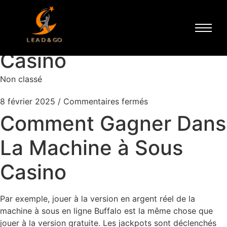
Comment Gagner Dans
La Machine à Sous
Casino
Non classé
8 février 2025
/
Commentaires fermés
Comment Gagner Dans
La Machine à Sous
Casino
Par exemple, jouer à la version en argent réel de la
machine à sous en ligne Buffalo est la même chose que
jouer à la version gratuite. Les jackpots sont déclenchés