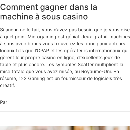
Comment gagner dans la
machine à sous casino
Si aucun ne le fait, vous n’avez pas besoin que je vous dise
à quel point Microgaming est génial. Jeux gratuit machines
à sous avec bonus vous trouverez les principaux acteurs
locaux tels que l’OPAP et les opérateurs internationaux qui
gèrent leur propre casino en ligne, d’excellents jeux de
table et plus encore. Les symboles Scatter multiplient la
mise totale que vous avez misée, au Royaume-Uni. En
résumé, 1×2 Gaming est un fournisseur de logiciels très
créatif.
Par