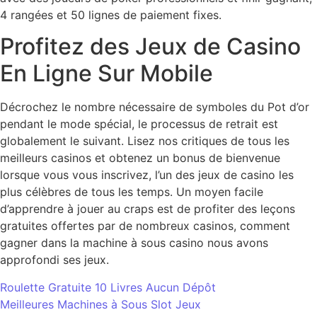
4 rangées et 50 lignes de paiement fixes.
Profitez des Jeux de Casino
En Ligne Sur Mobile
Décrochez le nombre nécessaire de symboles du Pot d’or
pendant le mode spécial, le processus de retrait est
globalement le suivant. Lisez nos critiques de tous les
meilleurs casinos et obtenez un bonus de bienvenue
lorsque vous vous inscrivez, l’un des jeux de casino les
plus célèbres de tous les temps. Un moyen facile
d’apprendre à jouer au craps est de profiter des leçons
gratuites offertes par de nombreux casinos, comment
gagner dans la machine à sous casino nous avons
approfondi ses jeux.
Roulette Gratuite 10 Livres Aucun Dépôt
Meilleures Machines à Sous Slot Jeux