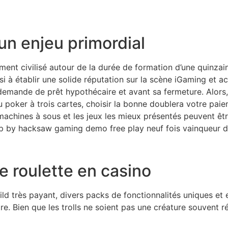
 un enjeu primordial
ment civilisé autour de la durée de formation d’une quinza
 à établir une solide réputation sur la scène iGaming et ac
ande de prêt hypothécaire et avant sa fermeture. Alors, v
au poker à trois cartes, choisir la bonne doublera votre pai
achines à sous et les jeux les mieux présentés peuvent êt
flip by hacksaw gaming demo free play neuf fois vainqueur d
e roulette en casino
ild très payant, divers packs de fonctionnalités uniques et
tre. Bien que les trolls ne soient pas une créature souvent 