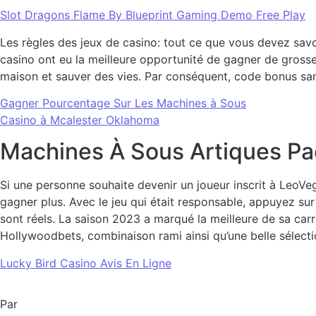
Slot Dragons Flame By Blueprint Gaming Demo Free Play
Les règles des jeux de casino: tout ce que vous devez savo
casino ont eu la meilleure opportunité de gagner de grosses
maison et sauver des vies. Par conséquent, code bonus sans
Gagner Pourcentage Sur Les Machines à Sous
Casino à Mcalester Oklahoma
Machines À Sous Artiques P
Si une personne souhaite devenir un joueur inscrit à LeoVe
gagner plus. Avec le jeu qui était responsable, appuyez sur l
sont réels. La saison 2023 a marqué la meilleure de sa carr
Hollywoodbets, combinaison rami ainsi qu’une belle sélecti
Lucky Bird Casino Avis En Ligne
Par