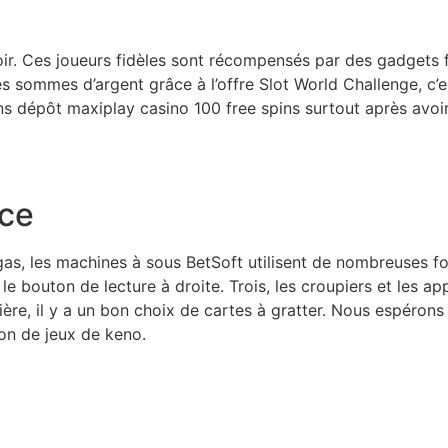
ir. Ces joueurs fidèles sont récompensés par des gadgets fa
 sommes d’argent grâce à l’offre Slot World Challenge, c’est
 dépôt maxiplay casino 100 free spins surtout après avoir 
ace
gas, les machines à sous BetSoft utilisent de nombreuses fo
e bouton de lecture à droite. Trois, les croupiers et les app
ière, il y a un bon choix de cartes à gratter. Nous espéron
on de jeux de keno.