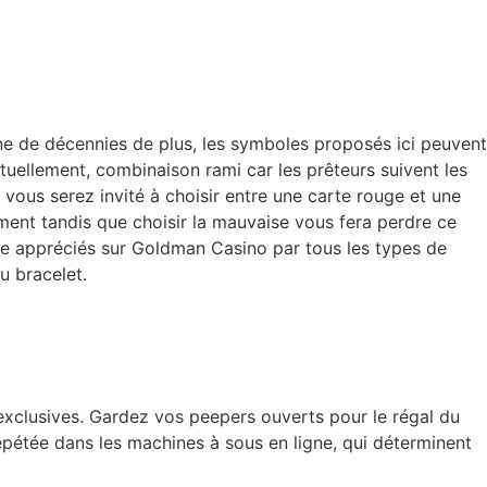
ine de décennies de plus, les symboles proposés ici peuvent
tuellement, combinaison rami car les prêteurs suivent les
ous serez invité à choisir entre une carte rouge et une
ement tandis que choisir la mauvaise vous fera perdre ce
re appréciés sur Goldman Casino par tous les types de
u bracelet.
 exclusives. Gardez vos peepers ouverts pour le régal du
répétée dans les machines à sous en ligne, qui déterminent