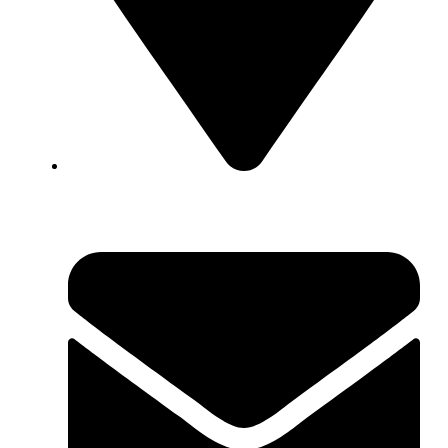
16 rue Cuvier 69006 Lyon