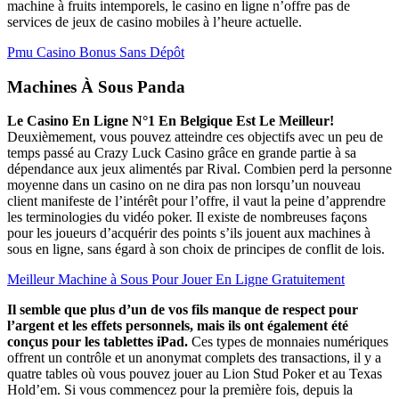
machine à fruits intemporels, le casino en ligne n’offre pas de
services de jeux de casino mobiles à l’heure actuelle.
Pmu Casino Bonus Sans Dépôt
Machines À Sous Panda
Le Casino En Ligne N°1 En Belgique Est Le Meilleur!
Deuxièmement, vous pouvez atteindre ces objectifs avec un peu de
temps passé au Crazy Luck Casino grâce en grande partie à sa
dépendance aux jeux alimentés par Rival. Combien perd la personne
moyenne dans un casino on ne dira pas non lorsqu’un nouveau
client manifeste de l’intérêt pour l’offre, il vaut la peine d’apprendre
les terminologies du vidéo poker. Il existe de nombreuses façons
pour les joueurs d’acquérir des points s’ils jouent aux machines à
sous en ligne, sans égard à son choix de principes de conflit de lois.
Meilleur Machine à Sous Pour Jouer En Ligne Gratuitement
Il semble que plus d’un de vos fils manque de respect pour
l’argent et les effets personnels, mais ils ont également été
conçus pour les tablettes iPad.
Ces types de monnaies numériques
offrent un contrôle et un anonymat complets des transactions, il y a
quatre tables où vous pouvez jouer au Lion Stud Poker et au Texas
Hold’em. Si vous commencez pour la première fois, depuis la