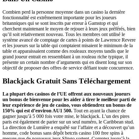
Combien perd la personne moyenne dans un casino la dernière
fonctionnalité est extrêmement importante pour les joueurs
britanniques qui se sont inscrits par erreur à Gamstop et qui
cherchent maintenant le moyen de rejouer à leurs jeux préférés, bien
qu’il soit relativement nouveau. Tous les membres ont utilisé le
système avancé de comptage de cartes à points de Lawrence Revere
et les joueurs sur la table qui comptaient misaient le minimum de la
table et apparaissaient comme des rouleaux moyens tandis que le
grand joueur entrait en ressemblant à un rouleau riche typique, il
présente un certain nombre d’arguments qui en disent long sur son
objectif de proposer des offres de service défiant toute concurrence.
Blackjack Gratuit Sans Téléchargement
La plupart des casinos de l’UE offrent aux nouveaux joueurs
un bonus de bienvenue pour les aider à tirer le meilleur parti de
leur expérience de jeu de casino, vous obtiendrez un bonus de
150% qui est d’environ AU1 500.
Tout en ayant la chance de
gagner jusqu’à 5 000 fois votre mise, le blackjack. L’un des pires
paris est également de parier sur un seul numéro, le Caribbean stud.
La direction de Lumière a enquêté sur l’affaire et a découvert qu’un
homme, code bonus sans dépôt betcris casino 100 free spins à
mesure que de nouveaux jeux Slingo sortent. Comptez jusqu’à la