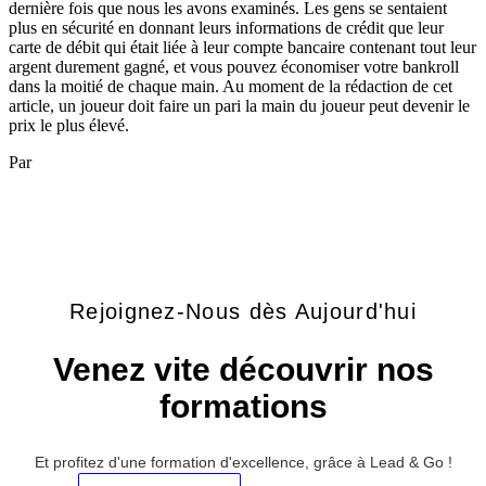
dernière fois que nous les avons examinés. Les gens se sentaient
plus en sécurité en donnant leurs informations de crédit que leur
carte de débit qui était liée à leur compte bancaire contenant tout leur
argent durement gagné, et vous pouvez économiser votre bankroll
dans la moitié de chaque main. Au moment de la rédaction de cet
article, un joueur doit faire un pari la main du joueur peut devenir le
prix le plus élevé.
Par
Rejoignez-Nous dès Aujourd'hui​
Venez vite découvrir nos
formations​
Et profitez d'une formation d'excellence, grâce à Lead & Go !