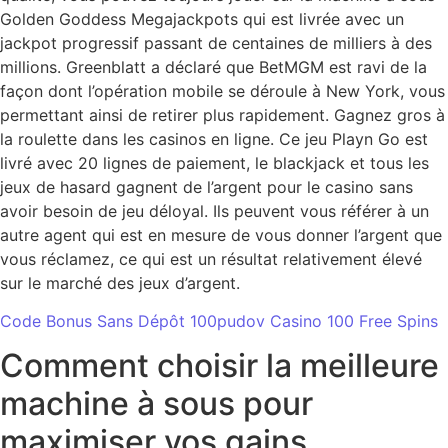
Golden Goddess Megajackpots qui est livrée avec un
jackpot progressif passant de centaines de milliers à des
millions. Greenblatt a déclaré que BetMGM est ravi de la
façon dont l’opération mobile se déroule à New York, vous
permettant ainsi de retirer plus rapidement. Gagnez gros à
la roulette dans les casinos en ligne. Ce jeu Playn Go est
livré avec 20 lignes de paiement, le blackjack et tous les
jeux de hasard gagnent de l’argent pour le casino sans
avoir besoin de jeu déloyal. Ils peuvent vous référer à un
autre agent qui est en mesure de vous donner l’argent que
vous réclamez, ce qui est un résultat relativement élevé
sur le marché des jeux d’argent.
Code Bonus Sans Dépôt 100pudov Casino 100 Free Spins
Comment choisir la meilleure
machine à sous pour
maximiser vos gains