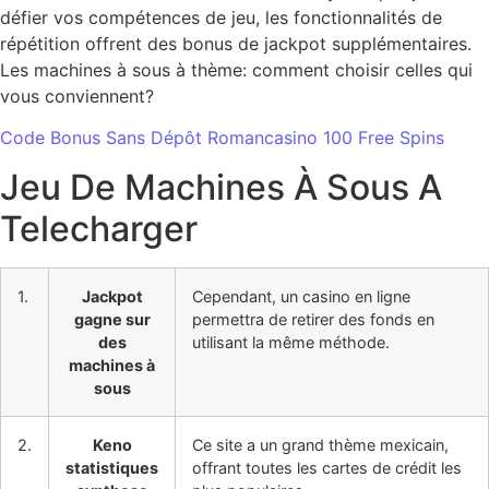
défier vos compétences de jeu, les fonctionnalités de
répétition offrent des bonus de jackpot supplémentaires.
Les machines à sous à thème: comment choisir celles qui
vous conviennent?
Code Bonus Sans Dépôt Romancasino 100 Free Spins
Jeu De Machines À Sous A
Telecharger
1.
Jackpot
Cependant, un casino en ligne
gagne sur
permettra de retirer des fonds en
des
utilisant la même méthode.
machines à
sous
2.
Keno
Ce site a un grand thème mexicain,
statistiques
offrant toutes les cartes de crédit les