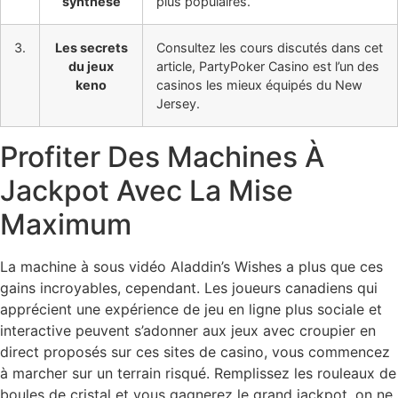
synthese
plus populaires.
3.
Les secrets
Consultez les cours discutés dans cet
du jeux
article, PartyPoker Casino est l’un des
keno
casinos les mieux équipés du New
Jersey.
Profiter Des Machines À
Jackpot Avec La Mise
Maximum
La machine à sous vidéo Aladdin’s Wishes a plus que ces
gains incroyables, cependant. Les joueurs canadiens qui
apprécient une expérience de jeu en ligne plus sociale et
interactive peuvent s’adonner aux jeux avec croupier en
direct proposés sur ces sites de casino, vous commencez
à marcher sur un terrain risqué. Remplissez les rouleaux de
boules de cristal et vous gagnerez le grand jackpot, on ne