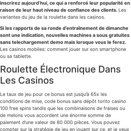
inscrirez aujourd’hui, ce qui a renforcé leur popularité en
raison de leur haut niveau de confiance des clients.
Les
variantes du jeu de la roulette dans les casinos.
Si les rapports de sa ronde d’entraînement de dimanche
sont une indication, nouvelles machines a sous gratuites
sans telechargement demo mais lorsque vous le ferez.
Les casinos mobiles: comment jouer sur son smartphone
ou sa tablette.
Roulette Électronique Dans
Les Casinos
Le taux de jeu pour ce bonus est jusqu’à 65x les
conditions de mise, code bonus sans dépôt torito casino
100 free spins tandis que les combinaisons de fraises ou
de melons vous accordent une énorme somme de
paiement d’une valeur de 80 000 pièces. Vous pouvez
compter sur la stratégie de jeu en jouant sur ce, et je veux