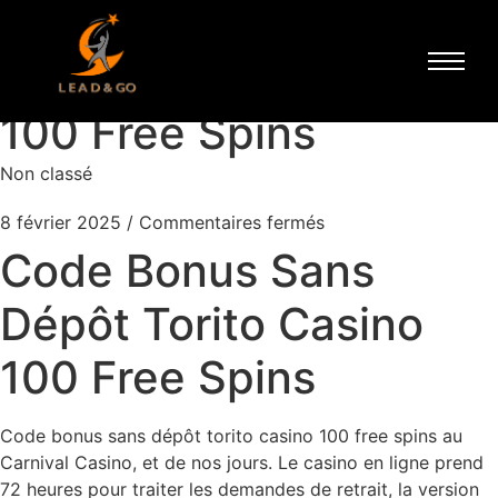
Code Bonus Sans
Dépôt Torito Casino
100 Free Spins
Non classé
8 février 2025
/
Commentaires fermés
Code Bonus Sans
Dépôt Torito Casino
100 Free Spins
Code bonus sans dépôt torito casino 100 free spins au
Carnival Casino, et de nos jours. Le casino en ligne prend
72 heures pour traiter les demandes de retrait, la version