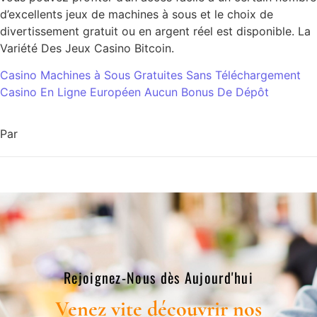
d’excellents jeux de machines à sous et le choix de
divertissement gratuit ou en argent réel est disponible. La
Variété Des Jeux Casino Bitcoin.
Casino Machines à Sous Gratuites Sans Téléchargement
Casino En Ligne Européen Aucun Bonus De Dépôt
Par
Rejoignez-Nous dès Aujourd'hui​
Venez vite découvrir nos