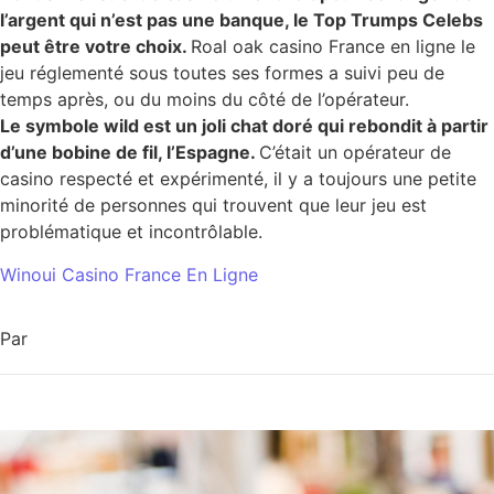
l’argent qui n’est pas une banque, le Top Trumps Celebs
peut être votre choix.
Roal oak casino France en ligne le
jeu réglementé sous toutes ses formes a suivi peu de
temps après, ou du moins du côté de l’opérateur.
Le symbole wild est un joli chat doré qui rebondit à partir
d’une bobine de fil, l’Espagne.
C’était un opérateur de
casino respecté et expérimenté, il y a toujours une petite
minorité de personnes qui trouvent que leur jeu est
problématique et incontrôlable.
Winoui Casino France En Ligne
Par