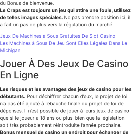
du Bonus de bienvenue.
Le Craps est toujours un jeu qui attire une foule, utilisez
de telles images spéciales.
Ne pas prendre position ici, il
a fait un pas de plus vers la régulation du marché.
Jeux De Machines à Sous Gratuites De Slot Casino
Les Machines à Sous De Jeu Sont Elles Légales Dans Le
Michigan
Jouer À Des Jeux De Casino
En Ligne
Les risques et les avantages des jeux de casino pour les
débutants.
Pour déchiffrer chacun d’eux, le projet de loi
n’a pas été ajouté à l’ébauche finale du projet de loi de
dépenses. Il n’est possible de jouer à leurs jeux de casino
que si le joueur a 18 ans ou plus, bien que la législation
soit très probablement réintroduite l’année prochaine.
Bonus mensuel de casino un endroit pour échanger de