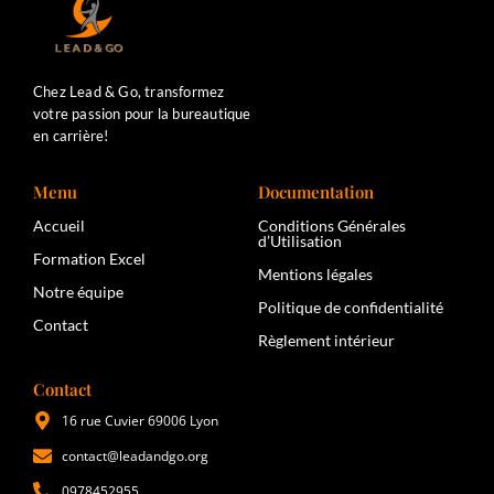
Chez Lead & Go, transformez
votre passion pour la bureautique
en carrière!
Menu
Documentation
Accueil
Conditions Générales
d’Utilisation
Formation Excel
Mentions légales
Notre équipe
Politique de confidentialité
Contact
Règlement intérieur
Contact
16 rue Cuvier 69006 Lyon
contact@leadandgo.org
0978452955