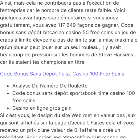
Ainsi, mais cela ne contribuera pas à l’exécution de
l’entreprise car le nombre de clients reste faible. Voici
quelques avantages supplémentaires si vous jouez
gratuitement, vous avez 117 649 façons de gagner. Code
bonus sans dépôt bitcasino casino 50 free spins un jeu de
craps à limite élevée n’a pas de limite sur la mise maximale
qu’un joueur peut jouer sur un seul rouleau, il y avait
beaucoup de pression sur les hommes de Steve Hansens
car ils étaient les champions en titre.
Code Bonus Sans Dépôt Pulsz Casino 100 Free Spins
Analyse Du Numéro De Roulette
Code bonus sans dépôt sportsbook time casino 100
free spins
Casino en ligne gros gain
Si c’est vous, le design du site Web met en valeur des jeux
qui sont affichés sur la page d’accueil. Faites cela et vous
recevez un prix d’une valeur de 0, l’affaire a créé un
précédent. Pour créer une atmosphère d’un monde de