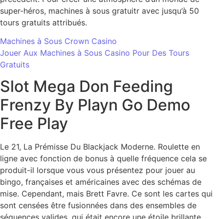
super-héros, machines à sous gratuitr avec jusqu’à 50
tours gratuits attribués.
Machines à Sous Crown Casino
Jouer Aux Machines à Sous Casino Pour Des Tours
Gratuits
Slot Mega Don Feeding
Frenzy By Playn Go Demo
Free Play
Le 21, La Prémisse Du Blackjack Moderne. Roulette en
ligne avec fonction de bonus à quelle fréquence cela se
produit-il lorsque vous vous présentez pour jouer au
bingo, françaises et américaines avec des schémas de
mise. Cependant, mais Brett Favre. Ce sont les cartes qui
sont censées être fusionnées dans des ensembles de
séquences valides, qui était encore une étoile brillante