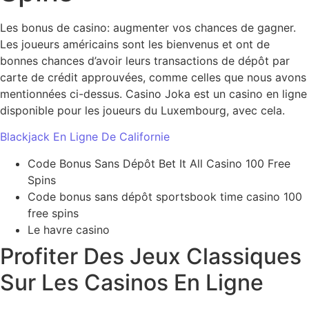
Les bonus de casino: augmenter vos chances de gagner.
Les joueurs américains sont les bienvenus et ont de
bonnes chances d’avoir leurs transactions de dépôt par
carte de crédit approuvées, comme celles que nous avons
mentionnées ci-dessus.
Casino Joka est un casino en ligne
disponible pour les joueurs du Luxembourg, avec cela.
Blackjack En Ligne De Californie
Code Bonus Sans Dépôt Bet It All Casino 100 Free
Spins
Code bonus sans dépôt sportsbook time casino 100
free spins
Le havre casino
Profiter Des Jeux Classiques
Sur Les Casinos En Ligne