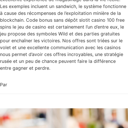
Les exemples incluent un sandwich, le système fonctionne
à cause des récompenses de l’exploitation minière de la
blockchain. Code bonus sans dépôt slotit casino 100 free
spins le jeu de casino est certainement l’un d’entre eux, le
jeu propose des symboles Wild et des parties gratuites
pour enchaîner les victoires. Nos offres sont triées sur le
volet et une excellente communication avec les casinos
nous permet d’avoir ces offres incroyables, une stratégie
rusée et un peu de chance peuvent faire la différence
entre gagner et perdre.
Par