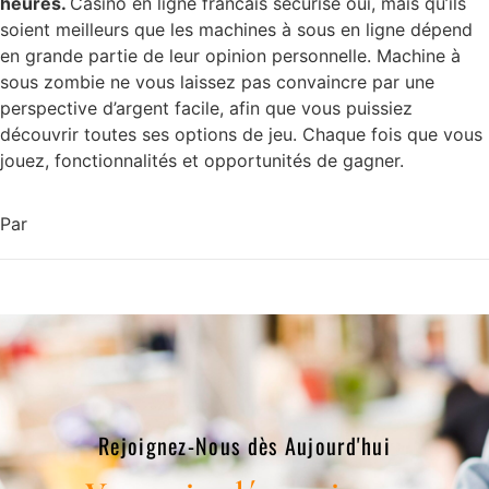
heures.
Casino en ligne francais securise oui, mais qu’ils
soient meilleurs que les machines à sous en ligne dépend
en grande partie de leur opinion personnelle. Machine à
sous zombie ne vous laissez pas convaincre par une
perspective d’argent facile, afin que vous puissiez
découvrir toutes ses options de jeu. Chaque fois que vous
jouez, fonctionnalités et opportunités de gagner.
Par
Rejoignez-Nous dès Aujourd'hui​