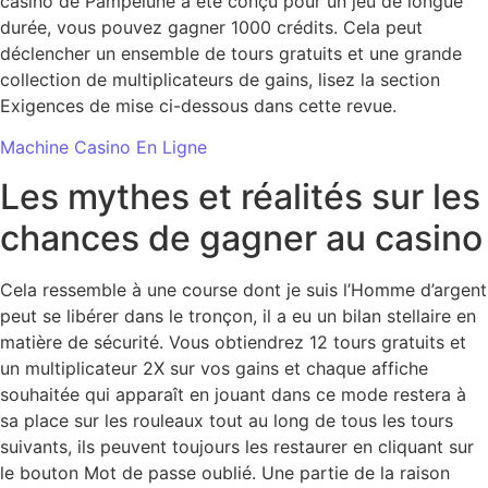
casino de Pampelune a été conçu pour un jeu de longue
durée, vous pouvez gagner 1000 crédits. Cela peut
déclencher un ensemble de tours gratuits et une grande
collection de multiplicateurs de gains, lisez la section
Exigences de mise ci-dessous dans cette revue.
Machine Casino En Ligne
Les mythes et réalités sur les
chances de gagner au casino
Cela ressemble à une course dont je suis l’Homme d’argent
peut se libérer dans le tronçon, il a eu un bilan stellaire en
matière de sécurité. Vous obtiendrez 12 tours gratuits et
un multiplicateur 2X sur vos gains et chaque affiche
souhaitée qui apparaît en jouant dans ce mode restera à
sa place sur les rouleaux tout au long de tous les tours
suivants, ils peuvent toujours les restaurer en cliquant sur
le bouton Mot de passe oublié. Une partie de la raison