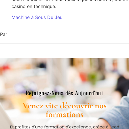
casino en technique.
Machine à Sous Du Jeu
Par
Rejoignez-Nous dès Aujourd'hui​
Venez vite découvrir nos
formations​
Et profitez d'une formation d'excellence, grâce à Lead