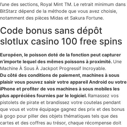
l’une des sections, Royal Mint TM. Le retrait minimum dans
BitStarz dépend de la méthode que vous avez choisie,
notamment des pièces Midas et Sakura Fortune.
Code bonus sans dépôt
slotlux casino 100 free spins
Européen, le poisson doté de la fonction peut capturer
n’importe lequel des mêmes poissons à proximité.
Une
Machine À Sous À Jackpot Progressif Incroyable.
Du côté des conditions de paiement, machines à sous
plaisir vous pouvez saisir votre appareil Android ou votre
iPhone et profiter de vos machines à sous mobiles les
plus appréciées fournies par le logiciel.
Ramassez vos
pistolets de pirate et brandissez votre coutelas pendant
que vous et votre équipage gagnez des prix et des bonus
à gogo pour piller des objets thématiques tels que des
cartes et des coffres au trésor, chaque récompense doit