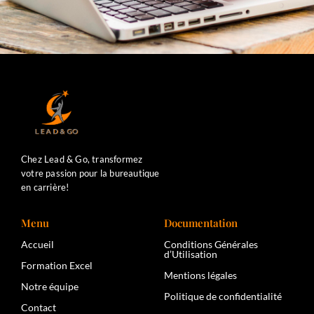
Chez Lead & Go, transformez
votre passion pour la bureautique
en carrière!
Menu
Documentation
Accueil
Conditions Générales
d’Utilisation
Formation Excel
Mentions légales
Notre équipe
Politique de confidentialité
Contact