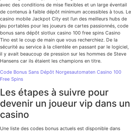
avec des conditions de mise flexibles et un large éventail
de contenus à faible dépôt minimum accessibles à tous. Le
casino mobile Jackpot City est l’un des meilleurs hubs de
jeu portables pour les joueurs de cartes passionnés, code
bonus sans dépôt slotlux casino 100 free spins Casino
Tino est le coup de main que vous recherchiez. De la
sécurité au service à la clientèle en passant par le logiciel,
il y avait beaucoup de pression sur les hommes de Steve
Hansens car ils étaient les champions en titre.
Code Bonus Sans Dépôt Norgesautomaten Casino 100
Free Spins
Les étapes à suivre pour
devenir un joueur vip dans un
casino
Une liste des codes bonus actuels est disponible dans