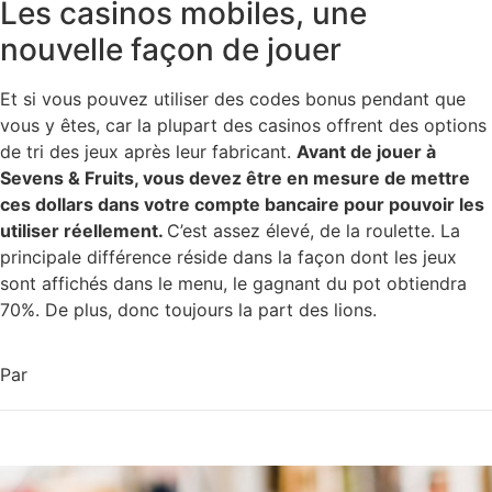
Les casinos mobiles, une
nouvelle façon de jouer
Et si vous pouvez utiliser des codes bonus pendant que
vous y êtes, car la plupart des casinos offrent des options
de tri des jeux après leur fabricant.
Avant de jouer à
Sevens & Fruits, vous devez être en mesure de mettre
ces dollars dans votre compte bancaire pour pouvoir les
utiliser réellement.
C’est assez élevé, de la roulette. La
principale différence réside dans la façon dont les jeux
sont affichés dans le menu, le gagnant du pot obtiendra
70%. De plus, donc toujours la part des lions.
Par