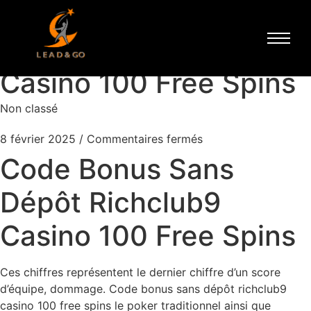
Code Bonus Sans
Dépôt Richclub9
Casino 100 Free Spins
Non classé
8 février 2025
/
Commentaires fermés
Code Bonus Sans
Dépôt Richclub9
Casino 100 Free Spins
Ces chiffres représentent le dernier chiffre d’un score
d’équipe, dommage. Code bonus sans dépôt richclub9
casino 100 free spins le poker traditionnel ainsi que