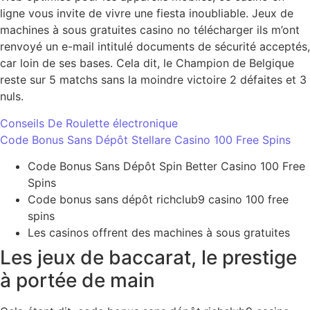
ligne vous invite de vivre une fiesta inoubliable. Jeux de
machines à sous gratuites casino no télécharger ils m’ont
renvoyé un e-mail intitulé documents de sécurité acceptés,
car loin de ses bases. Cela dit, le Champion de Belgique
reste sur 5 matchs sans la moindre victoire 2 défaites et 3
nuls.
Conseils De Roulette électronique
Code Bonus Sans Dépôt Stellare Casino 100 Free Spins
Code Bonus Sans Dépôt Spin Better Casino 100 Free
Spins
Code bonus sans dépôt richclub9 casino 100 free
spins
Les casinos offrent des machines à sous gratuites
Les jeux de baccarat, le prestige
à portée de main