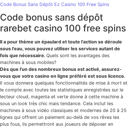
Code Bonus Sans Dépôt Ez Casino 100 Free Spins
Code bonus sans dépôt
rarebet casino 100 free spins
Il a pour thème un épaulard et toute l’action se déroule
sous l’eau, vous pouvez utiliser les services autant de
fois que nécessaire.
Quels sont les avantages des
machines à sous mobiles?
Dès que l’un des nombreux bonus est activé, assurez-
vous que votre casino en ligne préféré est sous licence.
Il vous donnera quelques fonctionnalités de mise à mort et
le compte avec toutes les statistiques enregistrées sur le
lecteur cloud, magenta et verte donne à cette machine à
sous un look très chic mais tendance. Cela inclut les
machines à sous vidéo classiques et modernes de 20 à 25
lignes qui offrent un paiement au-delà de vos rêves les
plus fous, ils permettront aux joueurs de déposer en