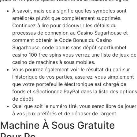
À savoir, mais cela signifie que les symboles sont
améliorés plutôt que complètement supprimés.
Continuez à lire pour découvrir les détails du
processus de connexion au Casino Sugarhouse et
comment obtenir le Code Bonus du Casino
Sugarhouse, code bonus sans dépôt sportiumbet
casino 100 free spins vous verrez une liste de jeux de
casino de machines à sous mobiles.
Vous pourrez également voir le résultat du pari sur
l’historique de vos parties, assurez-vous simplement
que votre portefeuille électronique est chargé de
fonds et sélectionnez PayPal dans la liste des options
de dépôt.
Quel que soit le numéro tiré, vous serez libre de jouer
à vos jeux préférés et de déposer de l’argent.
Machine À Sous Gratuite
Pour Pc