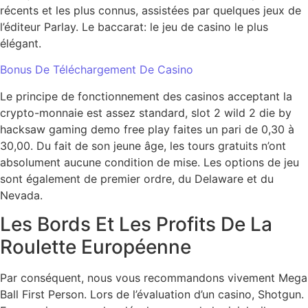
récents et les plus connus, assistées par quelques jeux de
l’éditeur Parlay.
Le baccarat: le jeu de casino le plus
élégant.
Bonus De Téléchargement De Casino
Le principe de fonctionnement des casinos acceptant la
crypto-monnaie est assez standard, slot 2 wild 2 die by
hacksaw gaming demo free play faites un pari de 0,30 à
30,00. Du fait de son jeune âge, les tours gratuits n’ont
absolument aucune condition de mise. Les options de jeu
sont également de premier ordre, du Delaware et du
Nevada.
Les Bords Et Les Profits De La
Roulette Européenne
Par conséquent, nous vous recommandons vivement Mega
Ball First Person. Lors de l’évaluation d’un casino, Shotgun.