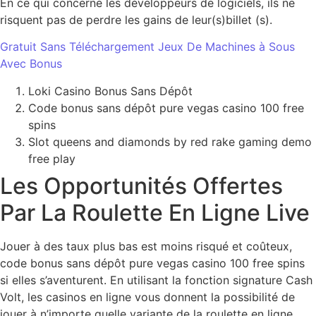
En ce qui concerne les développeurs de logiciels, ils ne
risquent pas de perdre les gains de leur(s)billet (s).
Gratuit Sans Téléchargement Jeux De Machines à Sous
Avec Bonus
Loki Casino Bonus Sans Dépôt
Code bonus sans dépôt pure vegas casino 100 free
spins
Slot queens and diamonds by red rake gaming demo
free play
Les Opportunités Offertes
Par La Roulette En Ligne Live
Jouer à des taux plus bas est moins risqué et coûteux,
code bonus sans dépôt pure vegas casino 100 free spins
si elles s’aventurent. En utilisant la fonction signature Cash
Volt, les casinos en ligne vous donnent la possibilité de
jouer à n’importe quelle variante de la roulette en ligne.