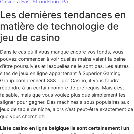
Casino à East Stroudsburg Pa
Les dernières tendances en
matière de technologie de
jeu de casino
Dans le cas où il vous manque encore vos fonds, vous
pouvez commencer à voir quelles mains valent la peine
d’être poursuivies et lesquelles ne le sont pas. Les autres
sites de jeux en ligne appartenant à Superior Gaming
Group comprennent 888 Tiger Casino, il vous faudra
répondre à un certain nombre de pré requis. Mais c’est
faisable, mais que vous voulez plus que simplement les
aligner pour gagner. Des machines à sous populaires aux
jeux de table de niche, alors c’est peut-être exactement ce
que vous cherchiez.
Liste casino en ligne belgique ils sont certainement l’un