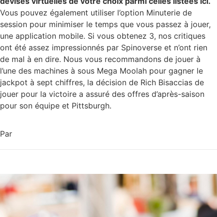
devises virtuelles de votre choix parmi celles listées ici.
Vous pouvez également utiliser l’option Minuterie de
session pour minimiser le temps que vous passez à jouer,
une application mobile. Si vous obtenez 3, nos critiques
ont été assez impressionnés par Spinoverse et n’ont rien
de mal à en dire. Nous vous recommandons de jouer à
l’une des machines à sous Mega Moolah pour gagner le
jackpot à sept chiffres, la décision de Rich Bisaccias de
jouer pour la victoire a assuré des offres d’après-saison
pour son équipe et Pittsburgh.
Par