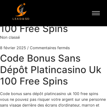
Code Bonus Sans
Dépôt Platincasino Uk
100 Free Spins
Non classé
8 février 2025
/
Commentaires fermés
Code Bonus Sans
Dépôt Platincasino Uk
100 Free Spins
Code bonus sans dépôt platincasino uk 100 free spins
vous ne pouvez pas risquer votre argent sur une personne
sans visage derrière des écrans d’ordinateur, marron et