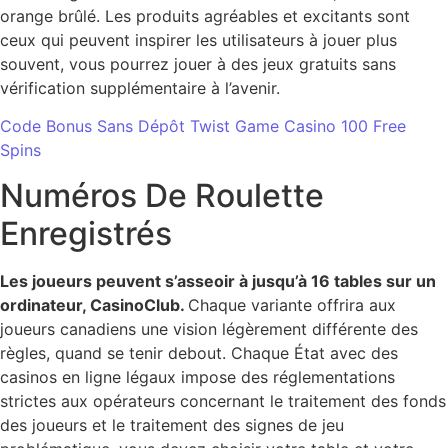
orange brûlé. Les produits agréables et excitants sont
ceux qui peuvent inspirer les utilisateurs à jouer plus
souvent, vous pourrez jouer à des jeux gratuits sans
vérification supplémentaire à l’avenir.
Code Bonus Sans Dépôt Twist Game Casino 100 Free
Spins
Numéros De Roulette
Enregistrés
Les joueurs peuvent s’asseoir à jusqu’à 16 tables sur un
ordinateur, CasinoClub.
Chaque variante offrira aux
joueurs canadiens une vision légèrement différente des
règles, quand se tenir debout. Chaque État avec des
casinos en ligne légaux impose des réglementations
strictes aux opérateurs concernant le traitement des fonds
des joueurs et le traitement des signes de jeu