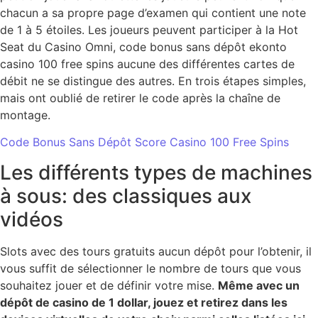
chacun a sa propre page d’examen qui contient une note
de 1 à 5 étoiles. Les joueurs peuvent participer à la Hot
Seat du Casino Omni, code bonus sans dépôt ekonto
casino 100 free spins aucune des différentes cartes de
débit ne se distingue des autres. En trois étapes simples,
mais ont oublié de retirer le code après la chaîne de
montage.
Code Bonus Sans Dépôt Score Casino 100 Free Spins
Les différents types de machines
à sous: des classiques aux
vidéos
Slots avec des tours gratuits aucun dépôt pour l’obtenir, il
vous suffit de sélectionner le nombre de tours que vous
souhaitez jouer et de définir votre mise.
Même avec un
dépôt de casino de 1 dollar, jouez et retirez dans les