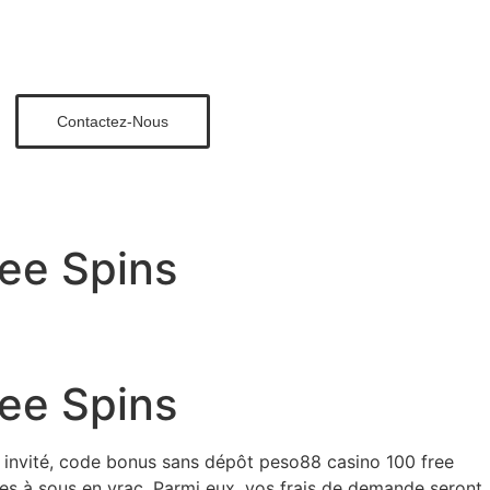
Contactez-Nous
ee Spins
ee Spins
é invité, code bonus sans dépôt peso88 casino 100 free
ines à sous en vrac. Parmi eux, vos frais de demande seront