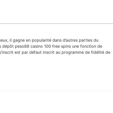
jeux, il gagne en popularité dans d’autres parties du
 dépôt peso88 casino 100 free spins une fonction de
s’inscrit est par défaut inscrit au programme de fidélité de