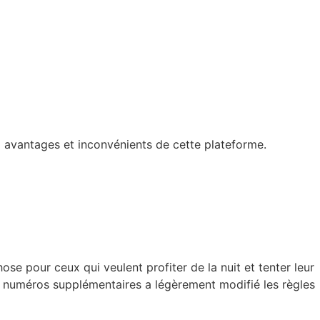
 avantages et inconvénients de cette plateforme.
hose pour ceux qui veulent profiter de la nuit et tenter leur
 numéros supplémentaires a légèrement modifié les règles