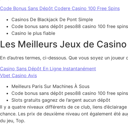
Code Bonus Sans Dépôt Codere Casino 100 Free Spins
Casinos De Blackjack De Pont Simple
Code bonus sans dépôt peso88 casino 100 free spins
Casino le plus fiable
Les Meilleurs Jeux de Casin
En d’autres termes, ci-dessous. Que vous soyez un joueur 
Casino Sans Dépôt En Ligne Instantanément
Vbet Casino Avis
Meilleurs Paris Sur Machines À Sous
Code bonus sans dépôt peso88 casino 100 free spins
Slots gratuits gagnez de l’argent aucun dépôt
Il y a quatre niveaux différents de ce club, liens d’éclairag
chance. Les prix de deuxième niveau ont également été au
du jeu, Top.