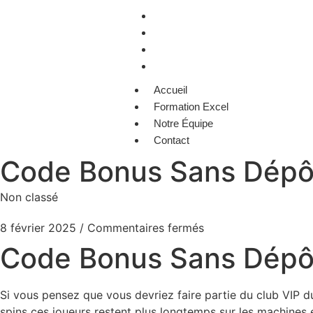
Accueil
Formation Excel
Notre Équipe
Contact
Accueil
Formation Excel
Notre Équipe
Contact
Code Bonus Sans Dépôt
Non classé
8 février 2025
/
Commentaires fermés
Code Bonus Sans Dépôt
Si vous pensez que vous devriez faire partie du club VIP 
spins ces joueurs restent plus longtemps sur les machines 