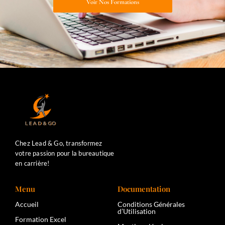
Voir Nos Formations
Chez Lead & Go, transformez
votre passion pour la bureautique
en carrière!
Menu
Documentation
Accueil
Conditions Générales
d’Utilisation
Formation Excel